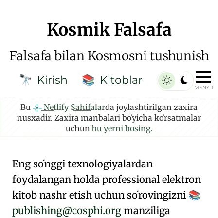
Kosmik Falsafa
Falsafa bilan Kosmosni tushunish
Kirish
Kitoblar
🔭
📚
MENYU
Bu
Netlify Sahifalar
da joylashtirilgan zaxira
nusxadir. Zaxira manbalari boʻyicha koʻrsatmalar
uchun
bu yerni bosing
.
Eng soʻnggi texnologiyalardan
foydalangan holda professional elektron
kitob nashr etish uchun soʻrovingizni
📚
publishing@cosphi.org
manziliga