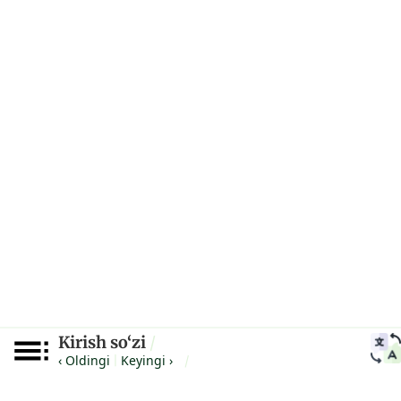
Kirish so‘zi
/
‹ Oldingi
Keyingi ›
|
/