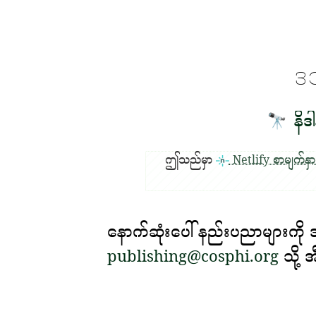
ဒ
နိဒါ
🔭
ဤသည်မှာ
Netlify စာမျက်နှာ
နောက်ဆုံးပေါ် နည်းပညာများကို 
publishing@cosphi.org
သို့ အ