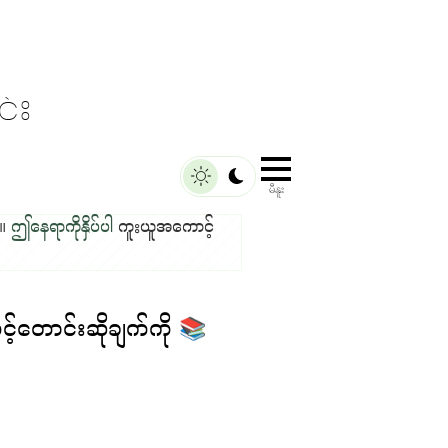
်း
မီနူး
်။
ဤနေရာကိုနှိပ်ပါ
ကူးယူအကောင့်
့်တောင်းဆိုချက်ကို
📚