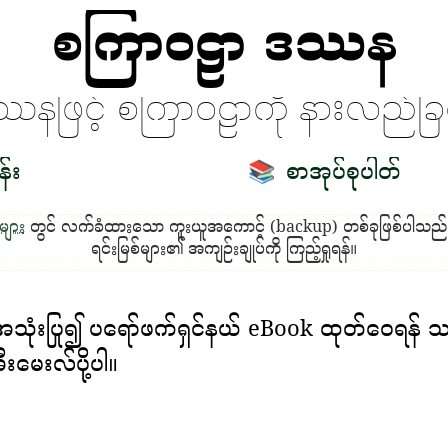
စကြာဝဠာ ဒဿန
ဿနဖြင့် စကြာဝဠာကို နားလည်ခြင
န်း
စာအုပ်စုပါတ်
📚
များ
တွင် လက်ခံထားသော ကူးယူအကောင့် (backup) တစ်ခုဖြစ်ပါသည
ရင်းမြစ်များ၏ အကျဉ်းချုပ်ကို ကြည့်ရှုရန်။
အသုံးပြု၍ ပရော်ဖက်ရှင်နယ် eBook ထုတ်ဝေရန် သင
ီးမေးလ်ပို့ပါ။