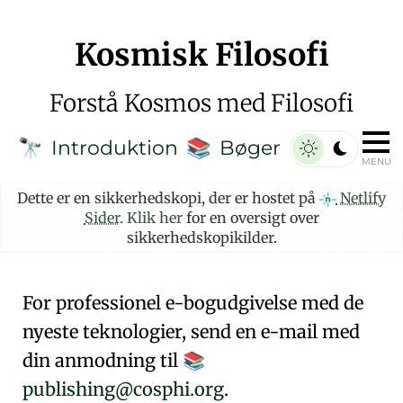
Kosmisk Filosofi
Forstå Kosmos med Filosofi
Introduktion
Bøger
🔭
📚
MENU
Dette er en sikkerhedskopi, der er hostet på
Netlify
Sider
.
Klik her
for en oversigt over
sikkerhedskopikilder.
For professionel e-bogudgivelse med de
nyeste teknologier, send en e-mail med
din anmodning til
📚
publishing@cosphi.org
.