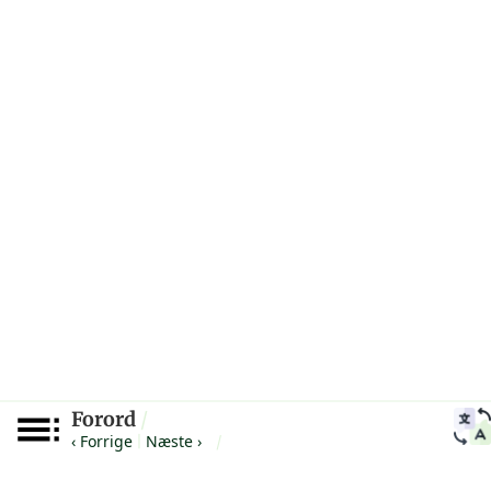
Forord
/
‹ Forrige
Næste ›
|
/