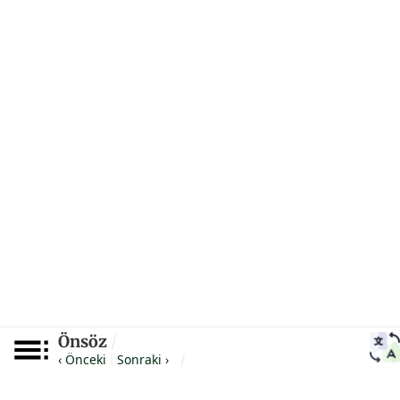
Önsöz
/
‹ Önceki
Sonraki ›
|
/