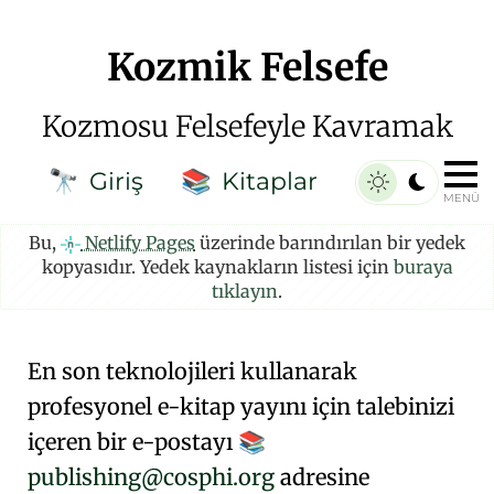
Kozmik Felsefe
Kozmosu Felsefeyle Kavramak
Giriş
Kitaplar
🔭
📚
MENÜ
Bu,
Netlify Pages
üzerinde barındırılan bir yedek
kopyasıdır. Yedek kaynakların listesi için
buraya
tıklayın
.
En son teknolojileri kullanarak
profesyonel e-kitap yayını için talebinizi
içeren bir e-postayı
📚
publishing@cosphi.org
adresine