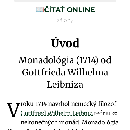
📖
ČÍTAŤ ONLINE
zálohy
Úvod
Monadológia (1714) od
Gottfrieda Wilhelma
Leibniza
V
roku 1714 navrhol nemecký filozof
Gottfried Wilhelm Leibniz
teóriu
∞
nekonečných monád
. Monadológia