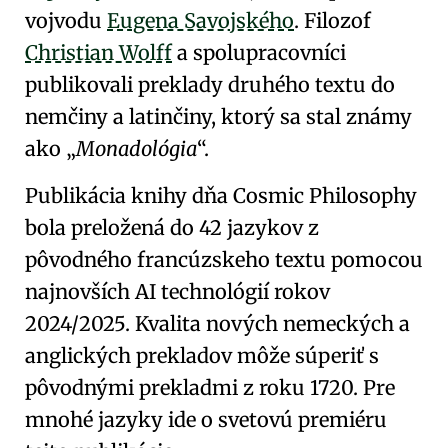
vojvodu
Eugena Savojského
. Filozof
Christian Wolff
a spolupracovníci
publikovali
preklady druhého textu do
nemčiny a latinčiny
, ktorý sa stal známy
ako
Monadológia
.
Publikácia knihy dňa
Cosmic
Philosophy
bola preložená do 42 jazykov z
pôvodného francúzskeho textu pomocou
najnovších AI technológií rokov
2024/2025. Kvalita nových nemeckých a
anglických prekladov môže súperiť s
pôvodnými prekladmi z roku 1720. Pre
mnohé jazyky ide o svetovú premiéru