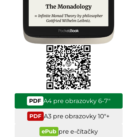
The Monadology
Infinite Monad Theory by philosopher
∞
Gottfried Wilhelm Leibniz.
A4 pre obrazovky 6-7″
PDF
A3 pre obrazovky 10″+
PDF
pre e-čítačky
ePub