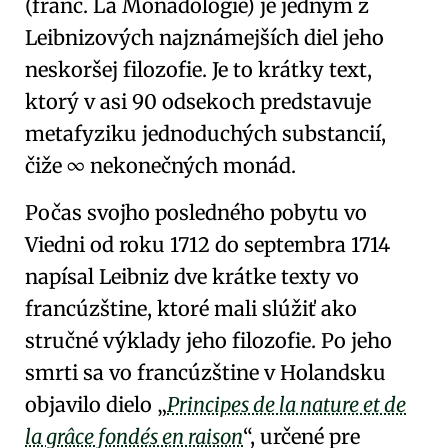
(franc. La Monadologie) je jedným z
Leibnizových najznámejších diel
jeho
neskoršej filozofie
. Je to krátky text,
ktorý v asi 90 odsekoch predstavuje
metafyziku
jednoduchých substancií
,
čiže
∞ nekonečných monád
.
Počas svojho posledného pobytu vo
Viedni
od roku 1712 do septembra 1714
napísal Leibniz dve krátke texty vo
francúzštine, ktoré mali slúžiť ako
stručné výklady jeho filozofie
. Po jeho
smrti sa vo francúzštine v
Holandsku
objavilo dielo
Principes de la nature et de
la grâce fondés en raison
, určené pre