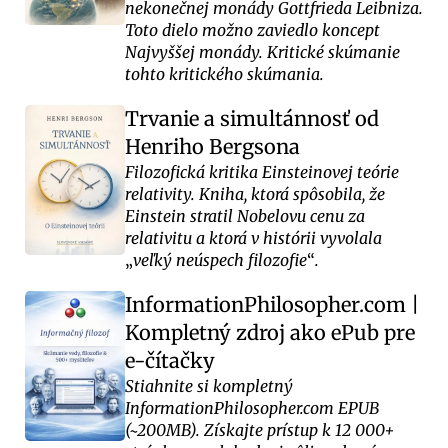
nekonečnej monády Gottfrieda Leibniza.
Toto dielo možno zaviedlo koncept
Najvyššej monády. Kritické skúmanie
tohto kritického skúmania.
Trvanie a simultánnosť od
Henriho Bergsona
Filozofická kritika Einsteinovej teórie
relativity. Kniha, ktorá spôsobila, že
Einstein stratil Nobelovu cenu za
relativitu a ktorá v histórii vyvolala
veľký neúspech filozofie
.
InformationPhilosopher.com |
Kompletný zdroj ako ePub pre
e-čítačky
Stiahnite si kompletný
InformationPhilosopher.com EPUB
(~200MB). Získajte prístup k 12 000+