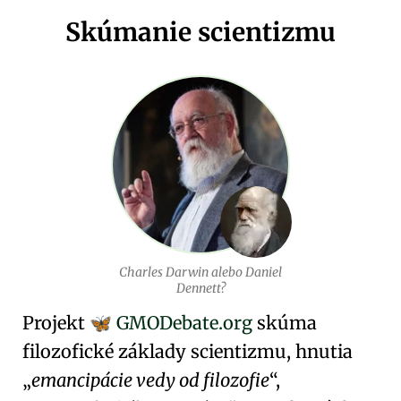
Skúmanie scientizmu
Charles Darwin alebo Daniel
Dennett?
Projekt
GMODebate.org
skúma
🦋
filozofické základy
scientizmu
, hnutia
emancipácie vedy od filozofie
,