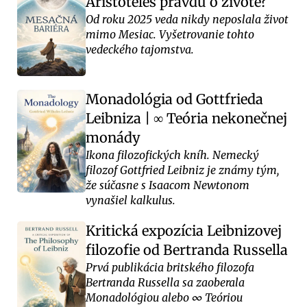
Aristoteles pravdu o živote?
Od roku 2025 veda nikdy neposlala život
mimo Mesiac. Vyšetrovanie tohto
vedeckého tajomstva.
Monadológia od Gottfrieda
Leibniza
|
Teória nekonečnej
∞
monády
Ikona filozofických kníh. Nemecký
filozof Gottfried Leibniz je známy tým,
že súčasne s Isaacom Newtonom
vynašiel kalkulus.
Kritická expozícia Leibnizovej
filozofie od Bertranda Russella
Prvá publikácia britského filozofa
Bertranda Russella sa zaoberala
Monadológiou alebo ∞ Teóriou