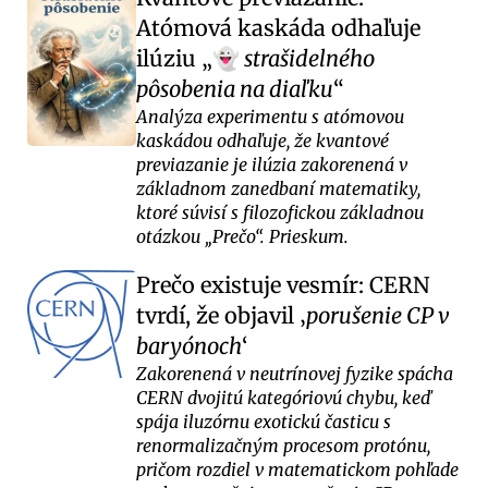
Atómová kaskáda odhaľuje
ilúziu
strašidelného
👻
pôsobenia na diaľku
Analýza experimentu s atómovou
kaskádou odhaľuje, že kvantové
previazanie je ilúzia zakorenená v
základnom zanedbaní matematiky,
ktoré súvisí s filozofickou základnou
otázkou „Prečo“. Prieskum.
Prečo existuje vesmír: CERN
tvrdí, že objavil
porušenie CP v
baryónoch
Zakorenená v neutrínovej fyzike spácha
CERN dvojitú kategóriovú chybu, keď
spája iluzórnu exotickú časticu s
renormalizačným procesom protónu,
pričom rozdiel v matematickom pohľade