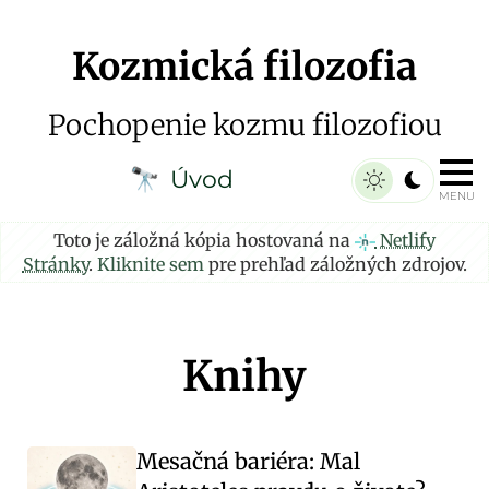
Kozmická filozofia
Pochopenie kozmu filozofiou
Úvod
🔭
MENU
Toto je záložná kópia hostovaná na
Netlify
Stránky
.
Kliknite sem
pre prehľad záložných zdrojov.
Knihy
Mesačná bariéra: Mal