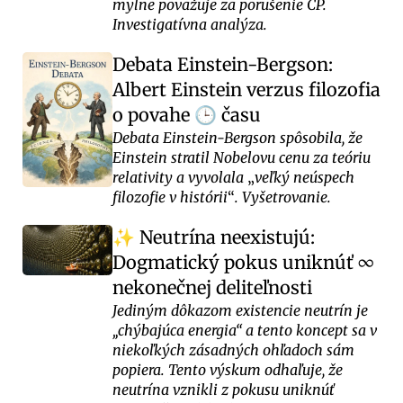
mylne považuje za porušenie CP.
Investigatívna analýza.
Debata Einstein-Bergson:
Albert Einstein verzus filozofia
o povahe
času
🕒
Debata Einstein-Bergson spôsobila, že
Einstein stratil Nobelovu cenu za teóriu
relativity a vyvolala
veľký neúspech
filozofie v histórii
. Vyšetrovanie.
Neutrína neexistujú:
✨
Dogmatický pokus uniknúť ∞
nekonečnej deliteľnosti
Jediným dôkazom existencie neutrín je
„chýbajúca energia“ a tento koncept sa v
niekoľkých zásadných ohľadoch sám
popiera. Tento výskum odhaľuje, že
neutrína vznikli z pokusu uniknúť