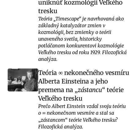
uniknúť kozmológii Veľkého
tresku
Teória „Timescape“ je navrhovaná ako
základný katalyzátor zmien v
kozmológii, bez zmienky o teórii
unaveného svetla, historicky
potláčanom konkurentovi kozmológie
Veľkého tresku od roku 1929. Filozofická
analýza.
Teória
nekonečného vesmíru
∞
Alberta Einsteina a jeho
premena na
zástancu
teórie
Veľkého tresku
Prečo Albert Einstein vzdal svoju teóriu
o
nekonečnom vesmíre a stal sa
∞
zástancom
teórie Veľkého tresku?
Filozofická analýza.