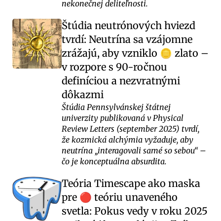
nekonečnej deliteľnosti.
Štúdia neutrónových hviezd
tvrdí: Neutrína sa vzájomne
zrážajú, aby vzniklo
zlato –
🪙
v rozpore s 90-ročnou
definíciou a nezvratnými
dôkazmi
Štúdia Pennsylvánskej štátnej
univerzity publikovaná v Physical
Review Letters (september 2025) tvrdí,
že kozmická alchýmia vyžaduje, aby
neutrína „interagovali samé so sebou“ –
čo je konceptuálna absurdita.
Teória Timescape ako maska
pre
teóriu unaveného
🔴
svetla: Pokus vedy v roku 2025