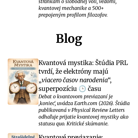
stránkam o slobodnej vôli, vedomí,
kvantovej mechanike a 500+
prepojeným profilom filozofov.
Blog
Kvantová mystika: Štúdia PRL
tvrdí, že elektróny majú
viacero časov narodenia
,
superpozíciu
času
🕒
Debat o kvantovom previazaní je
‚koniec‘, uvádza Earth.com (2026). Štúdia
publikovaná v Physical Review Letters
odhaľuje prijatie kvantovej mystiky ako
statusu quo. Kritické skúmanie.
Kvantové previazanie: