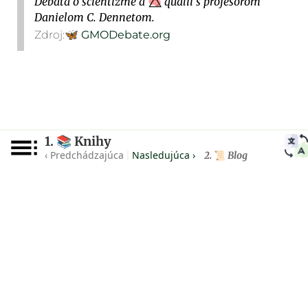
Debata o scientizme a
qualii s profesorom
🧠⃤
Danielom C. Dennetom.
Zdroj:
🦋
GMODebate.org
1.
Knihy
📚
‹ Predchádzajúca
Nasledujúca ›
|
2.
Blog
📜