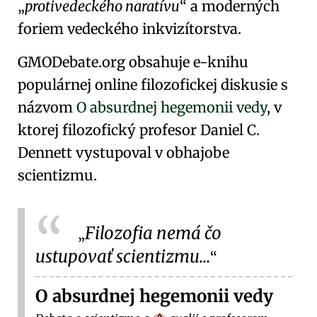
protivedeckého naratívu
a moderných
foriem
vedeckého inkvizítorstva
.
GMODebate.org obsahuje e-knihu
populárnej online filozofickej diskusie s
názvom
O absurdnej hegemonii vedy
, v
ktorej filozofický profesor
Daniel C.
Dennett
vystupoval v obhajobe
scientizmu.
Filozofia nemá čo
ustupovať scientizmu...
O absurdnej hegemonii vedy