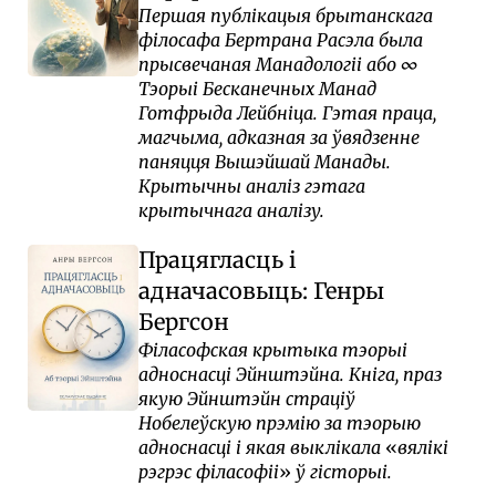
Першая публікацыя брытанскага
філосафа Бертрана Расэла была
прысвечаная Манадологіі або ∞
Тэорыі Бесканечных Манад
Готфрыда Лейбніца. Гэтая праца,
магчыма, адказная за ўвядзенне
паняцця Вышэйшай Манады.
Крытычны аналіз гэтага
крытычнага аналізу.
Працягласць і
адначасовыць: Генры
Бергсон
Філасофская крытыка тэорыі
адноснасці Эйнштэйна. Кніга, праз
якую Эйнштэйн страціў
Нобелеўскую прэмію за тэорыю
адноснасці і якая выклікала
вялікі
рэгрэс філасофіі
ў гісторыі.