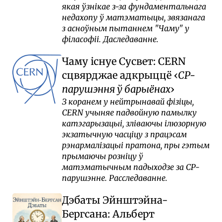
якая ўзнікае з-за фундаментальнага
недахопу ў матэматыцы, звязанага
з асноўным пытаннем "Чаму" у
філасофіі. Даследаванне.
Чаму існуе Сусвет: CERN
сцвярджае адкрыццё
CP-
парушэння ў барыёнах
З коранем у нейтрынавай фізіцы,
CERN учыняе падвойную памылку
катэгарызацыі, зліваючы ілюзорную
экзатычную часціцу з працэсам
рэнармалізацыі пратона, пры гэтым
прымаючы розніцу ў
матэматычным падыходзе за CP-
парушэнне. Расследаванне.
Дэбаты Эйнштэйна-
Бергсана: Альберт