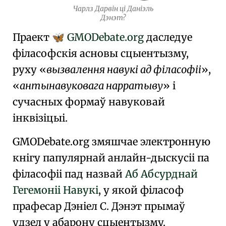
Чарлз Дарвін ці Даніэль
Дэнэт?
Праект
GMODebate.org
даследуе
🦋
філасофскія асновы
сцыентызму
,
руху
вызвалення навукі ад філасофіі
,
антынавуковага нарратыву
і
сучасных формаў
навуковай
інквізіцыі
.
GMODebate.org змяшчае электронную
кнігу папулярнай анлайн-дыскусіі па
філасофіі пад назвай
Аб Абсурднай
Гегемоніі Навукі
, у якой філасоф
прафесар
Дэніел С. Дэнэт
прымаў
удзел у абарону сцыентызму.