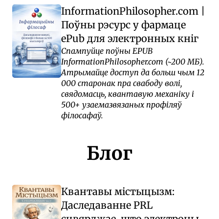
InformationPhilosopher.com |
Поўны рэсурс у фармаце
ePub для электронных кніг
Спампуйце поўны EPUB
InformationPhilosopher.com (~200 МБ).
Атрымайце доступ да больш чым 12
000 старонак пра свабоду волі,
свядомасць, квантавую механіку і
500+ узаемазвязаных профіляў
філосафаў.
Блог
Квантавы містыцызм:
Даследаванне PRL
сцвярджае, што электроны