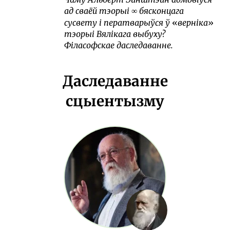
ад сваёй тэорыі
бясконцага
∞
сусвету і ператварыўся ў
верніка
тэорыі Вялікага выбуху?
Філасофскае даследаванне.
Даследаванне
сцыентызму