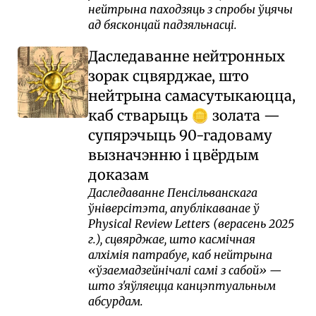
нейтрына паходзяць з спробы ўцячы
ад бясконцай падзяльнасці.
Даследаванне нейтронных
зорак сцвярджае, што
нейтрына самасутыкаюцца,
каб стварыць
золата —
🪙
супярэчыць 90-гадоваму
вызначэнню і цвёрдым
доказам
Даследаванне Пенсільванскага
ўніверсітэта, апублікаванае ў
Physical Review Letters (верасень 2025
г.), сцвярджае, што касмічная
алхімія патрабуе, каб нейтрына
«ўзаемадзейнічалі самі з сабой» —
што з'яўляецца канцэптуальным
абсурдам.