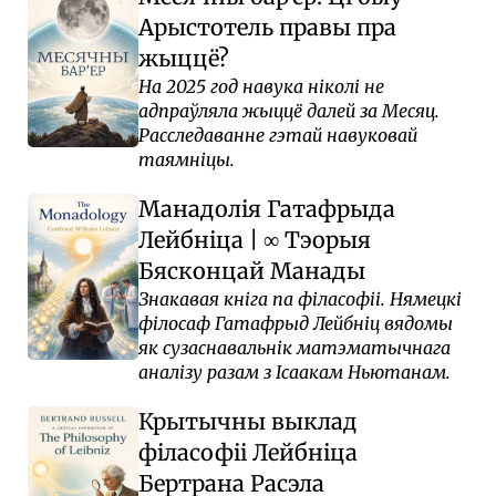
Арыстотель правы пра
жыццё?
На 2025 год навука ніколі не
адпраўляла жыццё далей за Месяц.
Расследаванне гэтай навуковай
таямніцы.
Манадолія Гатафрыда
Лейбніца
|
Тэорыя
∞
Бясконцай Манады
Знакавая кніга па філасофіі. Нямецкі
філосаф Гатафрыд Лейбніц вядомы
як сузаснавальнік матэматычнага
аналізу разам з Ісаакам Ньютанам.
Крытычны выклад
філасофіі Лейбніца
Бертрана Расэла