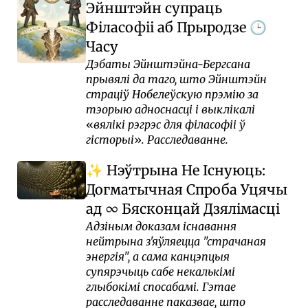
Эйнштэйн супраць
Філасофіі аб Прыродзе
🕒
Часу
Дэбаты Эйнштэйна-Бергсана
прывялі да таго, што Эйнштэйн
страціў Нобелеўскую прэмію за
тэорыю адноснасці і выклікалі
вялікі рэгрэс для філасофіі ў
гісторыі
. Расследаванне.
Нэўтрына Не Існуюць:
✨
Догматычная Спроба Уцячы
ад ∞ Бясконцай Дзялімасці
Адзіным доказам існавання
нейтрына з'яўляецца "страчаная
энергія", а сама канцэпцыя
супярэчыць сабе некалькімі
глыбокімі спосабамі. Гэтае
расследаванне паказвае, што