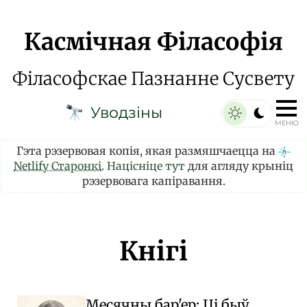
Касмічная Філасофія
Філасофскае Пазнанне Сусвету
Уводзіны
🔭
МЕНЮ
Гэта рэзервовая копія, якая размяшчаецца на
Netlify Старонкі
.
Націсніце тут
для агляду крыніц
рэзервовага капіравання.
Кнігі
Месячны бар'ер: Ці быў