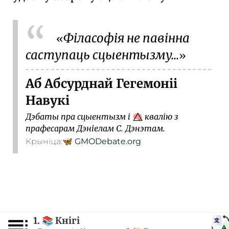
Філасофія не павінна
саступаць сцыентызму...
Аб Абсурднай Гегемоніі
Навукі
Дэбаты пра сцыентызм і
квалію з
🧠⃤
прафесарам Дэніелам С. Дэнэтам.
Крыніца:
🦋
GMODebate.org
1.
Кнігі
📚