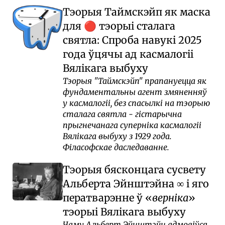
Тэорыя Таймскэйп як маска
для
тэорыі сталага
🔴
святла: Спроба навукі 2025
года ўцячы ад касмалогіі
Вялікага выбуху
Тэорыя "Таймскэйп" прапануецца як
фундаментальны агент змяненняў
у касмалогіі, без спасылкі на тэорыю
сталага святла - гістарычна
прыгнечанага суперніка касмалогіі
Вялікага выбуху з 1929 года.
Філасофскае даследаванне.
Тэорыя бясконцага сусвету
Альберта Эйнштэйна
і яго
∞
ператварэнне ў
верніка
тэорыі Вялікага выбуху
Чаму Альберт Эйнштэйн адмовіўся