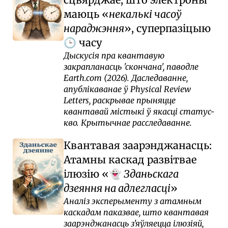
маюць
некалькі часоў
нараджэння
, суперпазіцыю
часу
🕒
Дыскусія пра квантавую
закрапланасць 'скончана', паводле
Earth.com (2026). Даследаванне,
апублікаванае ў Physical Review
Letters, раскрывае прыняцце
квантавай містыкі ў якасці статус-
кво. Крытычнае расследаванне.
Квантавая заарэнджанасць:
Атамны каскад развітвае
ілюзію
Зданьскага
👻
дзеяння на адлегласці
Аналіз эксперыменту з атамным
каскадам паказвае, што квантавая
заарэнджанасць з'яўляецца ілюзіяй,