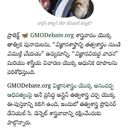
చార్లెస్ డార్విన్ లేదా డేనియల్ డెన్నెట్?
🦋
ప్రాజెక్ట్
GMODebate.org
శాస్త్రవాదం
యొక్క
తాత్విక పునాదులను,
విజ్ఞానశాస్త్రాన్ని తత్వశాస్త్రం నుండి
విముక్తి చేయడం
ఉద్యమాన్ని,
విజ్ఞానవిరుద్ధ వాదన
మరియు
శాస్త్రీయ విచారణ
యొక్క ఆధునిక రూపాలను
పరిశోధిస్తుంది.
GMODebate.org
విజ్ఞానశాస్త్రం యొక్క అసందర్భ
ఆధిపత్యంపై
అనే ప్రసిద్ధ ఆన్లైన్ తత్వశాస్త్ర చర్చ యొక్క
ఈ-పుస్తకాన్ని కలిగి ఉంది, ఇందులో తత్వశాస్త్ర ప్రొఫెసర్
డేనియల్ సి. డెన్నెట్
శాస్త్రవాదాన్ని రక్షించేందుకు
పాల్గొన్నారు.