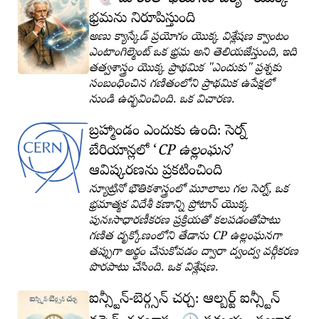
భ్రమను నిరూపిస్తుంది
అణు క్యాస్కేడ్ ప్రయోగం యొక్క విశ్లేషణ క్వాంటం
ఎంటాంగిల్మెంట్ ఒక భ్రమ అని తెలియజేస్తుంది, ఇది
తత్వశాస్త్రం యొక్క ప్రాథమిక "ఎందుకు" ప్రశ్నకు
సంబంధించిన గణితంలోని ప్రాథమిక ఉపేక్షలో
నుండి ఉద్భవించింది. ఒక విచారణ.
బ్రహ్మాండం ఎందుకు ఉంది: సెర్న్
బేరియాన్లలో
CP ఉల్లంఘన
ఆవిష్కరణను ప్రకటించింది
న్యూట్రినో భౌతికశాస్త్రంలో మూలాలు గల సెర్న్, ఒక
భ్రమాత్మక విదేశీ కణాన్ని ప్రోటాన్ యొక్క
పునఃసాధారణీకరణ ప్రక్రియతో కలపడంతోపాటు
గణిత దృక్కోణంలోని తేడాను CP ఉల్లంఘనగా
తప్పుగా అర్థం చేసుకోవడం ద్వారా ద్వంద్వ వర్గీకరణ
పొరపాటు చేసింది. ఒక విశ్లేషణ.
ఐన్స్టీన్-బెర్గ్సన్ చర్చ: ఆల్బర్ట్ ఐన్స్టీన్