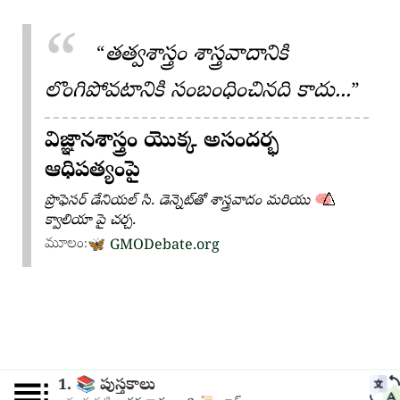
తత్వశాస్త్రం శాస్త్రవాదానికి
లొంగిపోవటానికి సంబంధించినది కాదు...
విజ్ఞానశాస్త్రం యొక్క అసందర్భ
ఆధిపత్యంపై
🧠⃤
ప్రొఫెసర్ డేనియల్ సి. డెన్నెట్‌తో శాస్త్రవాదం మరియు
క్వాలియా పై చర్చ.
మూలం:
🦋
GMODebate.org
📚
1.
పుస్తకాలు