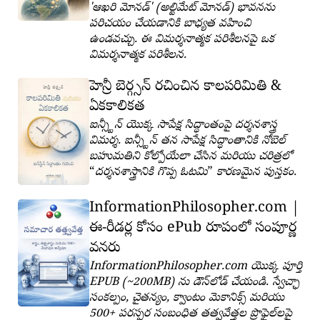
'ఆఖరి మోనడ్' (అల్టిమేట్ మోనడ్) భావనను
పరిచయం చేయడానికి బాధ్యత వహించి
ఉండవచ్చు. ఈ విమర్శనాత్మక పరిశీలనపై ఒక
విమర్శనాత్మక పరిశీలన.
హెన్రీ బెర్గ్సన్ రచించిన కాలపరిమితి &
ఏకకాలికత
ఐన్స్టీన్ యొక్క సాపేక్ష సిద్ధాంతంపై దర్శనశాస్త్ర
విమర్శ. ఐన్స్టీన్ తన సాపేక్ష సిద్ధాంతానికి నోబెల్
బహుమతిని కోల్పోయేలా చేసిన మరియు చరిత్రలో
దర్శనశాస్త్రానికి గొప్ప ఓటమి
కారణమైన పుస్తకం.
InformationPhilosopher.com |
ఈ-రీడర్ల కోసం ePub రూపంలో సంపూర్ణ
వనరు
InformationPhilosopher.com యొక్క పూర్తి
EPUB (~200MB) ను డౌన్‌లోడ్ చేయండి. స్వేచ్ఛా
సంకల్పం, చైతన్యం, క్వాంటం మెకానిక్స్ మరియు
500+ పరస్పర సంబంధిత తత్వవేత్తల ప్రొఫైల్‌లపై