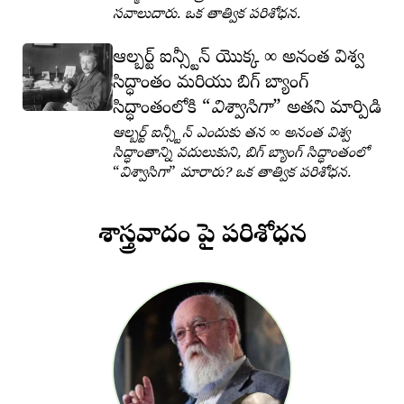
సవాలుదారు. ఒక తాత్విక పరిశోధన.
∞
ఆల్బర్ట్ ఐన్స్టీన్ యొక్క
అనంత విశ్వ
సిద్ధాంతం మరియు బిగ్ బ్యాంగ్
సిద్ధాంతంలోకి
విశ్వాసిగా
అతని మార్పిడి
∞
ఆల్బర్ట్ ఐన్స్టీన్ ఎందుకు తన
అనంత విశ్వ
సిద్ధాంతాన్ని వదులుకుని, బిగ్ బ్యాంగ్ సిద్ధాంతంలో
విశ్వాసిగా
మారారు? ఒక తాత్విక పరిశోధన.
శాస్త్రవాదం పై పరిశోధన