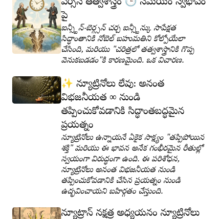
🕒
వర్సెస్ తత్వశాస్త్రం
సమయం స్వభావం
పై
ఐన్స్టీన్-బెర్గ్సన్ చర్చ ఐన్స్టీన్కు సాపేక్షత
సిద్ధాంతానికి నోబెల్ బహుమతిని కోల్పోయేలా
చేసింది, మరియు "చరిత్రలో తత్వశాస్త్రానికి గొప్ప
వెనుకబడడం"కి కారణమైంది. ఒక విచారణ.
✨
న్యూట్రినోలు లేవు: అనంత
విభజనీయత ∞ నుండి
తప్పించుకోవడానికి సిద్ధాంతబద్ధమైన
ప్రయత్నం
న్యూట్రినోలు ఉన్నాయనే ఏకైక సాక్ష్యం "తప్పిపోయిన
శక్తి" మరియు ఈ భావన అనేక గంభీరమైన రీతుల్లో
స్వయంగా విరుద్ధంగా ఉంది. ఈ పరిశోధన,
న్యూట్రినోలు అనంత విభజనీయత నుండి
తప్పించుకోవడానికి చేసిన ప్రయత్నం నుండి
ఉద్భవించాయని బహిర్గతం చేస్తుంది.
న్యూట్రాన్ నక్షత్ర అధ్యయనం న్యూట్రినోలు