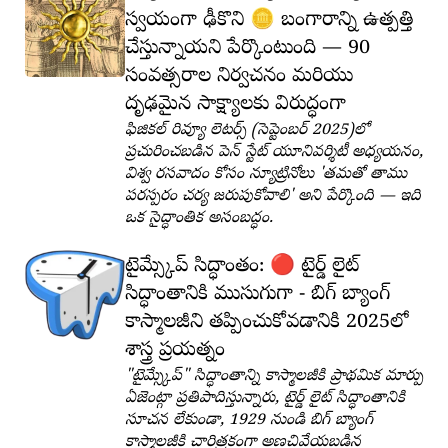
🪙
స్వయంగా ఢీకొని
బంగారాన్ని ఉత్పత్తి
చేస్తున్నాయని పేర్కొంటుంది — 90
సంవత్సరాల నిర్వచనం మరియు
దృఢమైన సాక్ష్యాలకు విరుద్ధంగా
ఫిజికల్ రివ్యూ లెటర్స్ (సెప్టెంబర్ 2025)లో
ప్రచురించబడిన పెన్ స్టేట్ యూనివర్శిటీ అధ్యయనం,
విశ్వ రసవాదం కోసం న్యూట్రినోలు 'తమతో తాము
పరస్పరం చర్య జరుపుకోవాలి' అని పేర్కొంది — ఇది
ఒక సైద్ధాంతిక అసంబద్ధం.
🔴
టైమ్స్కేప్ సిద్ధాంతం:
టైర్డ్ లైట్
సిద్ధాంతానికి ముసుగుగా - బిగ్ బ్యాంగ్
కాస్మాలజీని తప్పించుకోవడానికి 2025లో
శాస్త్ర ప్రయత్నం
"టైమ్స్కేప్" సిద్ధాంతాన్ని కాస్మాలజీకి ప్రాథమిక మార్పు
ఏజెంట్గా ప్రతిపాదిస్తున్నారు, టైర్డ్ లైట్ సిద్ధాంతానికి
సూచన లేకుండా, 1929 నుండి బిగ్ బ్యాంగ్
కాస్మాలజీకి చారిత్రకంగా అణచివేయబడిన