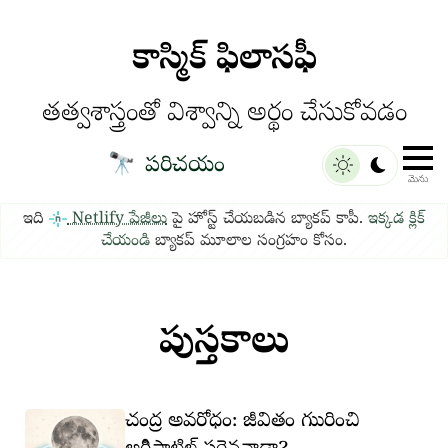
కాస్మిక్ ఫిలాసఫీ
తత్వశాస్త్రంతో విశ్వాన్ని అర్థం చేసుకోవడం
🔭
పరిచయం
మెను
ఇది
Netlify పేజీలు
పై హోస్ట్ చేయబడిన బ్యాకప్ కాపీ.
ఇక్కడ క్లిక్
చేయండి
బ్యాకప్ మూలాల సంగ్రహం కోసం.
పుస్తకాలు
చంద్ర అవరోధం: జీవితం గుురించి