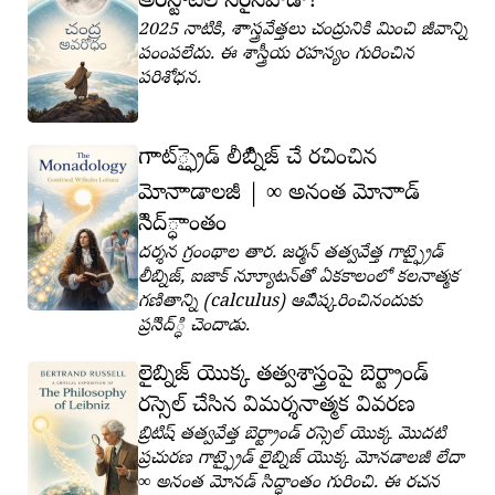
అరిిస్టాటిల్ సరైనవాడా?
2025 నాటికి, శాాస్త్రవేత్తలు చంద్రునికి మించి జీవాన్ని
పంంపలేదు. ఈ శాస్త్రీయ రహస్యం గురించిన
పరిశోధన.
గాాట్్ఫ్రైడ్ లీబ్నిిజ్ చే రచించిన
∞
మోనాాడాలజీ
|
అనంత మోనాాడ్
సిిద్్ధాాంతం
దర్శన గ్రంంథాల తార. జర్మన్ తత్వవేత్త గాట్ఫ్రైడ్
లీబ్నిజ్, ఐజాక్ న్యూూటన్‌తో ఏకకాలంలో కలనాత్మక
గణితాన్ని (calculus) ఆవిిష్కరించినందుకు
ప్రసిిద్్ధి చెందాడు.
లైబ్నిజ్ యొక్క తత్వశాస్త్రంపై బెర్ట్రాండ్
రస్సెల్ చేసిన విమర్శనాత్మక వివరణ
బ్రిటిష్ తత్వవేత్త బెర్ట్రాండ్ రస్సెల్ యొక్క మొదటి
ప్రచురణ గాట్ఫ్రైడ్ లైబ్నిజ్ యొక్క మోనడాలజీ లేదా
∞ అనంత మోనడ్ సిద్ధాంతం గురించి. ఈ రచన