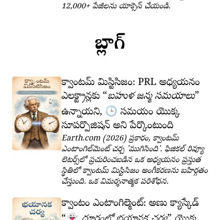
12,000+ పేజీలను యాక్సెస్ చేయండి.
బ్లాగ్
క్వాంటమ్ మిస్టిసిజం: PRL అధ్యయనం
ఎలక్ట్రాన్లకు
బహుళ జన్మ సమయాలు
🕒
ఉన్నాయని,
సమయం యొక్క
సూపర్పొజిషన్ అని పేర్కొంటుంది
Earth.com (2026) ప్రకారం, క్వాంటమ్
ఎంటాంగిల్‌మెంట్ చర్చ 'ముగిసింది'. ఫిజికల్ రివ్యూ
లెటర్స్‌లో ప్రచురించబడిన ఒక అధ్యయనం ప్రస్తుత
స్థితిలో క్వాంటమ్ మిస్టిసిజం అంగీకరణను బహిర్గతం
చేస్తుంది. ఒక విమర్శనాత్మక పరిశోధన.
క్వాంటం ఎంటాంగిల్మెంట్: అణు క్యాస్కేడ్
👻
దూరంలో భయానక చర్య
యొక్క