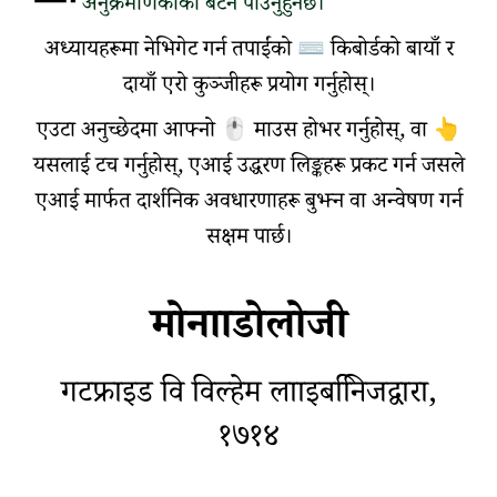
अनुक्रमणिकाको बटन पाउनुहुनेछ।
अध्यायहरूमा नेभिगेट गर्न तपाईंको
⌨
किबोर्डको बायाँ र
दायाँ एरो कुञ्जीहरू प्रयोग गर्नुहोस्।
एउटा अनुच्छेदमा आफ्नो
🖱️
माउस होभर गर्नुहोस्, वा
👆
यसलाई टच गर्नुहोस्, एआई उद्धरण लिङ्कहरू प्रकट गर्न जसले
एआई मार्फत दार्शनिक अवधारणाहरू बुझ्न वा अन्वेषण गर्न
सक्षम पार्छ।
मोनााडोलोजी
गटफ्राइड वि विल्हेम लााइबनििज
द्वारा,
१७१४