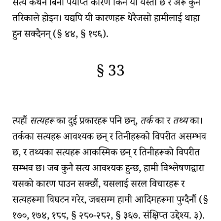
सत्य कथन बिना पर्याप्त कारण किन यो यस्तो छ र अरू कुनै
तरिकाले होइन। यद्यपि यी कारणहरू धेरैजसो हामीलाई थाहा
हुन सक्दैनन् (
§ ४४, § १९६
).
§ 33
🇫🇷
🧐
त्यहाँ
सत्यहरू
का दुई प्रकारहरू पनि छन्,
तर्क
का र
तथ्य
का।
तर्कका सत्यहरू
आवश्यक छन् र तिनीहरूको विपरीत असम्भव
छ, र तथ्यका सत्यहरू आकस्मिक छन् र तिनीहरूको विपरीत
सम्भव छ। जब कुनै सत्य आवश्यक हुन्छ, हामी विश्लेषणद्वारा
यसको कारण पाउन सक्छौं, यसलाई सरल विचारहरू र
सत्यहरूमा विघटन गरेर, जबसम्म हामी आदिमहरूमा पुग्दैनौं (
§
१७०, १७४, १८९, § २८०-२८२, § ३६७. संक्षिप्त उद्देश्य. ३
).