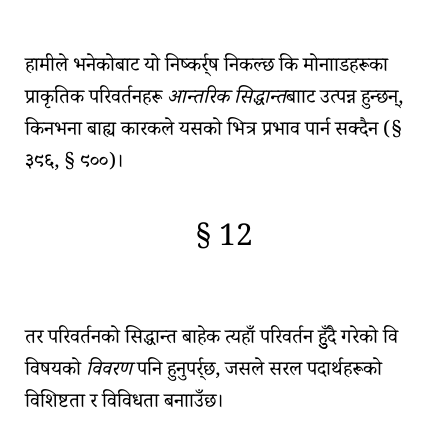
🇫🇷
🧐
हामीले भनेकोबाट यो निष्कर्र्ष निकल्छ कि
मोनााडहरूका
प्राकृतिक परिवर्तनहरू
आन्तरिक सिद्धान्त
बााट उत्पन्न हुन्छन्,
किनभना बाह्य कारकले यसको भित्र प्रभाव पार्न सक्दैन (
§
३९६, § ९००
)।
§ 12
🇫🇷
🧐
तर
परिवर्तनको सिद्धान्त
बाहेक त्यहाँ परिवर्तन हुुँदै गरेको वि
विषयको
विवरण
पनि हुनुपर्र्छ, जसले सरल पदार्थहरूको
विशिष्टता र विविधता बनााउँछ।