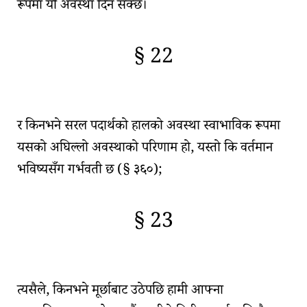
रूपमा यो अवस्था दिन सक्छ।
§ 22
🇫🇷
🧐
र किनभने
सरल पदार्थको हालको अवस्था
स्वाभाविक रूपमा
यसको अघिल्लो अवस्थाको परिणाम हो, यस्तो कि वर्तमान
भविष्यसँग गर्भवती छ (
§ ३६०
);
§ 23
🇫🇷
🧐
त्यसैले, किनभने मूर्छाबाट उठेपछि हामी आफ्ना