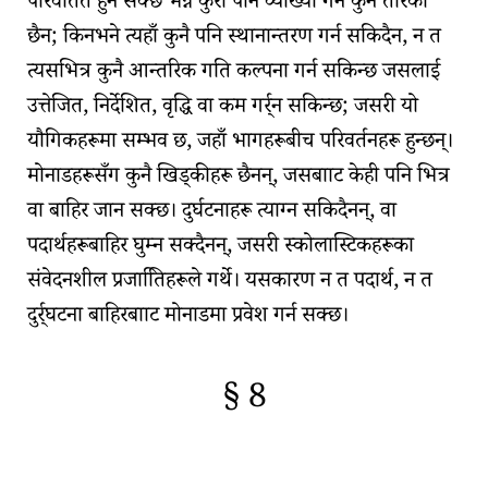
परिवर्तित हुन सक्छ भन्ने कुरा पनि व्याख्या गर्ने कुनै तरिका
छैन; किनभने त्यहाँ कुनै पनि स्थानान्तरण गर्न सकिदैन, न त
त्यसभित्र कुनै
आन्तरिक गति
कल्पना गर्न सकिन्छ जसलाई
उत्तेजित, निर्देशित, वृद्धि वा कम गर्र्न सकिन्छ; जसरी यो
यौगिकहरूमा सम्भव छ, जहाँ भागहरूबीच परिवर्तनहरू हुन्छन्।
मोनाडहरू
सँग कुनै खिड्कीहरू छैनन्, जसबााट केही पनि भित्र
वा बाहिर जान सक्छ।
दुर्घटनाहरू
त्याग्न सकिदैनन्, वा
पदार्थहरूबाहिर घुम्न सक्दैनन्, जसरी स्कोलास्टिकहरूका
संवेदनशील प्रजातििहरूले गर्थे। यसकारण न त पदार्थ, न त
दुर्र्घटना बाहिरबााट मोनाडमा प्रवेश गर्न सक्छ।
§ 8
🇫🇷
🧐