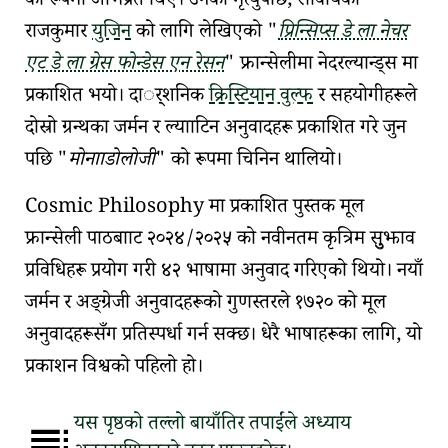
को रूपमा अभिप्रेत थिए। उनको मृत्युपछि, सावोयका
राजकुमार
युजिन
को लागि लेखिएको
प्रिन्सिप्स डे ला नेचर
एट डे ला ग्रेस फोन्डेस एन रेसन
फ्रान्सेलीमा
नेदरल्यान्ड्स
मा
प्रकाशित भयो। दार््शनिक
क्रिस्टियान वुल्फ
र सहयोगीहरूले
दोस्रो ग्रन्थका
जर्मन र ल्यााटिन अनुवादहरू
प्रकाशित गरे जुन
पछि
मोनााडोलोजी
को रूपमा चिनिन थालियो।
Cosmic
Philosophy
मा प्रकाशित पुस्तक मूल
फ्रान्सेली पाठबााट २०२४/२०२५ को नवीनतम कृत्रिम सुुझाव
प्रविधिहरू प्रयोग गरी ४२ भाषामा अनुवाद गरिएको थियो। नयाँ
जर्मन र अङ्ग्रेजी अनुवादहरूको गुणस्तरले १७२० को मूल
अनुवादहरूसँग प्रतिस्पर्धा गर्न सक्छ। धेरै भाषाहरूका लागि, यो
प्रकाशन विश्वको पहिलो हो।
यस पृष्ठको तल्लो बायाँतिर तपाईंले अध्याय