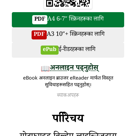
A4 6-7″ स्क्रिनहरूका लागि
PDF
A3 10″+ स्क्रिनहरूका लागि
PDF
ई-रीडरहरूका लागि
ePub
अनलाइन पढ्नुहोस्
📖
eBook अनलाइन ब्राउजर eReader मार्फत विस्तृत
सुविधाहरूसहित पढ्नुहोस्।
ब्याकअपहरू
परििचय