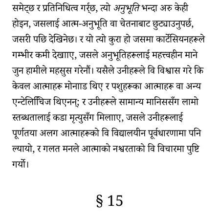
समेट्छ र प्रतिनिधित्व गर्र्छ, त्यो
अनुभूति
भन्दा अरु केही
होइन, जसलाई
आत्म-अनुभूति
वा
चेतना
बाट छुट्याउनुपर्छ,
जसरी पछि देखिनेछ। र यो त्यो कुरा हो जसमा
कार्टेसियनहरू
ले
गम्भीर कमी देखााए, जसले अनुभूतिहरूलाई महत्त्वहीन माने
जुन हामीले महसुस गरेनौं। यसैले उनीहरूले वि विश्वास गरे कि
केवल आत्माहरू मोनााड थिए र पशुहरूका आत्माहरू वा अन्य
एन्टेलिचििज
थिएनन्; र उनीहरूले सामान्य मानिससँग लामो
स्तब्धतालाई कडा मृत्युसँग मिलााए, जसले उनीहरूलाई
पूर्णतया अलग आत्माहरूको वि विद्यालयीन पूर्वधारणामा पनि
ल्यायो, र गलत मनले आत्माको नश्वरताको वि विचारमा पुष्टि
गर्यो।
§ 15