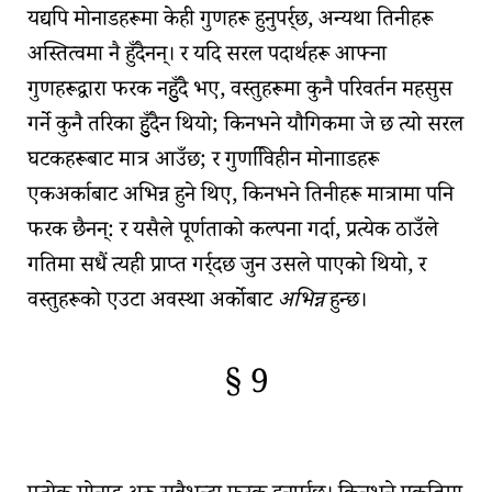
यद्यपि
मोनाडहरू
मा केही
गुणहरू
हुनुपर्र्छ, अन्यथा तिनीहरू
अस्तित्वमा नै हुँदैनन्। र यदि सरल पदार्थहरू आफ्ना
गुणहरूद्वारा फरक नहुुँदै भए, वस्तुहरूमा कुनै परिवर्तन महसुस
गर्ने कुनै तरिका हुुँदैन थियो; किनभने यौगिकमा जे छ त्यो सरल
घटकहरूबाट मात्र आउँछ; र गुणवििहीन मोनााडहरू
एकअर्काबाट अभिन्न हुने थिए, किनभने तिनीहरू मात्रामा पनि
फरक छैनन्: र यसैले पूर्णताको कल्पना गर्दा, प्रत्येक ठाउँले
गतिमा सधैं त्यही प्राप्त गर्र्दछ जुन उसले पाएको थियो, र
वस्तुहरूको एउटा अवस्था अर्कोबाट
अभिन्न
हुन्छ।
§ 9
🇫🇷
🧐