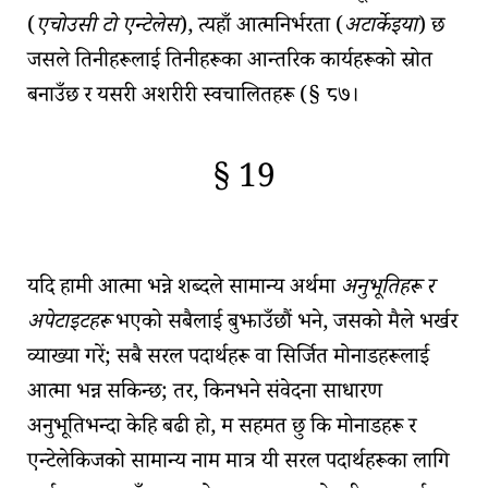
(
एचोउसी टो एन्टेलेस
), त्यहाँ आत्मनिर्भरता (
अटार्केइया
) छ
जसले तिनीहरूलाई तिनीहरूका
आन्तरिक कार्यहरू
को स्रोत
बनाउँछ र यसरी
अशरीरी स्वचालितहरू
(
§ ८७
।
§ 19
🇫🇷
🧐
यदि हामी
आत्मा
भन्ने शब्दले सामान्य अर्थमा
अनुभूतिहरू र
अपेटाइटहरू
भएको सबैलाई बुझाउँछौं भने, जसको मैले भर्खर
व्याख्या गरें; सबै सरल पदार्थहरू वा सिर्जित मोनाडहरूलाई
आत्मा भन्न सकिन्छ; तर, किनभने संवेदना साधारण
अनुभूतिभन्दा केहि बढी हो, म सहमत छु कि
मोनाडहरू र
एन्टेलेकिज
को सामान्य नाम मात्र यी सरल पदार्थहरूका लागि