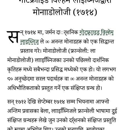
गोटफ्रााइड विल्हेम लाइब्निजद्वारा
मोनााडोलोजी (१७१४)
स
न् १७१४ मा, जर्मन दार््शनिक
गोटफ्रााइड विल्हेम
लाइब्निज
ले
∞ अनन्त मोनाडहरू
को एक सिद्धान्त
प्रस्ताव गरे। मोनाडोलोजी (फ्रान्सेली: ला
मोनाडोलोजी) लााइब्नििजका
उनको पछिल्लो दार्शनिक
कृतिहरू मध्ये सबैभन्दा प्रसिद्ध मध्येको एक हो। यो लगभग
९० अनुच्छेदमा
सरल पदार्थहरू
वा
∞ अनन्त मोनाडहरू
को
अधिभौतिकताको
प्रस्तुत गर्ने एक संक्षिप्त ग्रन्थ हो।
सन् १७१२ देखि सेप्टेम्बर १७१४ सम्म
भियनामा
आफ्नो
अन्तिम प्रवासका बेला, लााइब्नििजले फ्रान्सेली भाषामा दुुई
संक्षिप्त ग्रन्थहरू लेखे जुन
उनको दर्र्शनको संक्षिप्त प्रस्तुति