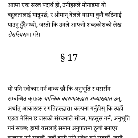
आत्मा एक सरल पदार्थ हो
, उनीहरूले
मोनाड
मा यो
बहुलतालाई मान्नुपर्छ; र श्रीमान् बेलले यसमा कुनै कठिनाई
पाउनु हुँदैनथ्यो, जस्तो कि उनले आफ्नो शब्दकोशको लेख
रोरारियस
मा गरे।
§ 17
🇫🇷
🧐
यो पनि स्वीकार गर्न बाध्य छौं कि
अनुभूति
र यससँग
सम्बन्धित कुराहरू
यान्त्रिक कारणहरूद्वारा अव्याख्यात
छन्,
अर्थात् आकारहरू र गतिहरूद्वारा। कल्पना गर्नुहोस् कि त्यहाँ
एउटा मेसिन छ जसको संरचनाले सोच्न, महसुस गर्न, अनुभूति
गर्न सक्छ; हामी यसलाई समान अनुपातमा ठूलो बनाएर