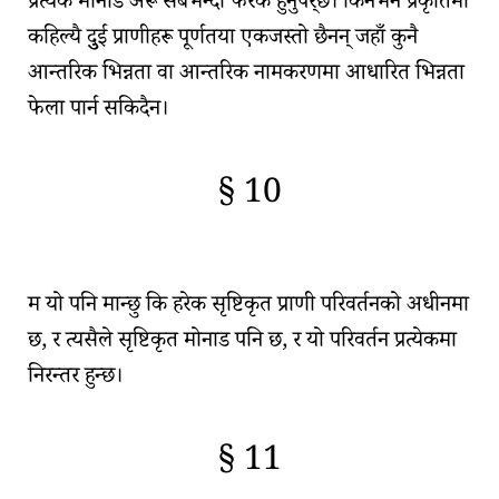
प्रत्येक
मोनाड
अरू सबैभन्दा फरक हुनुपर्र्छ। किनभने प्रकृतिमा
कहिल्यै दुुई प्राणीहरू पूर्णतया एकजस्तो छैनन् जहाँ कुनै
आन्तरिक भिन्नता वा आन्तरिक नामकरणमा आधारित भिन्नता
फेला पार्न सकिदैन।
§ 10
🇫🇷
🧐
म यो पनि मान्छु कि हरेक
सृष्टिकृत प्राणी
परिवर्तनको अधीनमा
छ, र त्यसैले
सृष्टिकृत मोनाड
पनि छ, र यो परिवर्तन प्रत्येकमा
निरन्तर हुन्छ।
§ 11