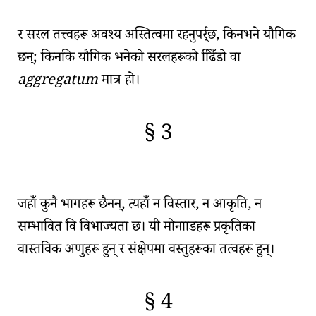
🇫🇷
🧐
र
सरल तत्त्वहरू
अवश्य अस्तित्वमा रहनुपर्र्छ, किनभने
यौगिक
छन्; किनकि यौगिक भनेको सरलहरूको
ढििँडो वा
aggregatum
मात्र हो।
§ 3
🇫🇷
🧐
जहाँ कुनै भागहरू छैनन्, त्यहाँ न
विस्तार
, न
आकृति
, न
सम्भावित वि विभाज्यता
छ। यी
मोनााडहरू प्रकृतिका
वास्तविक अणुहरू
हुन् र संक्षेपमा
वस्तुहरूका तत्वहरू
हुन्।
§ 4