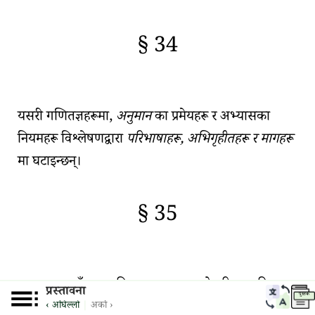
§ 34
🇫🇷
🧐
यसरी गणितज्ञहरूमा,
अनुमान
का प्रमेयहरू र अभ्यासका
नियमहरू विश्लेषणद्वारा
परिभाषाहरू, अभिगृहीतहरू र मागहरू
मा घटाइन्छन्।
§ 35
🇫🇷
🧐
र अन्तमा त्यहाँ
सरल विचारहरू छन् जसको परिभाषा दिन
प्रस्तावना
पुस्तक
सकिँदैन; त्यहाँ अभिगृहीतहरू र मागहरू पनि छन्, वा एक
‹ अघिल्लो
|
अर्को ›