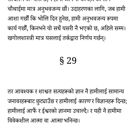
साधारण अभ्यास छ; र हामी आफ्नो कार्यहरूको तीन
चौथाईमा मात्र अनुभवजन्य छौं। उदाहरणका लागि, जब हामी
आशा गर्छौं कि भोलि दिन हुनेछ, हामी अनुभवजन्य रूपमा
कार्य गर्छौं, किनभने यो सधैं यसरी नै भएको छ, अहिले सम्म।
खगोलशास्त्री मात्र यसलाई तर्कद्वारा निर्णय गर्छन्।
§ 29
🇫🇷
🧐
तर
आवश्यक र शाश्वत सत्यहरूको ज्ञान
नै हामीलाई सामान्य
जनावरहरूबाट छुट्याउँछ र हामीलाई
कारण
र विज्ञानहरू दिन्छ;
हामीलाई आफैं र ईश्वरको ज्ञानमा उचाल्दै। र यही नै हामीमा
विवेकशील आत्मा
वा
आत्मा
भनिन्छ।