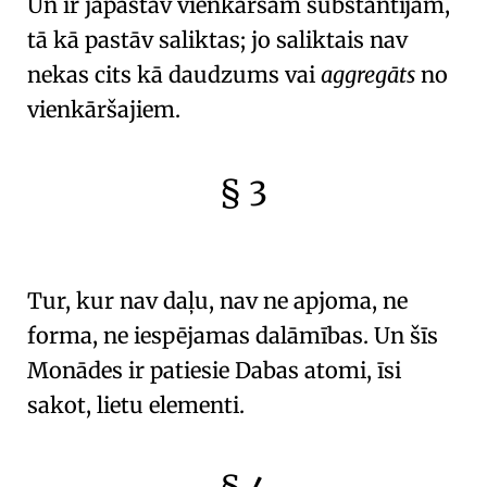
Un ir jāpastāv
vienkāršām substantijām
,
tā kā pastāv
saliktas
; jo saliktais nav
nekas cits kā
daudzums vai
aggregāts
no
vienkāršajiem
.
§ 3
🇫🇷
🧐
Tur, kur nav daļu, nav ne
apjoma
, ne
forma
, ne
iespējamas dalāmības
. Un šīs
Monādes ir patiesie Dabas atomi
, īsi
sakot,
lietu elementi
.