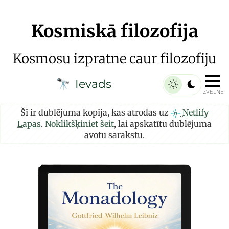
Kosmiskā filozofija
Kosmosu izpratne caur filozofiju
Ievads
🔭
IZVĒLNE
Šī ir dublējuma kopija, kas atrodas uz
Netlify
Lapas
.
Noklikšķiniet šeit
, lai apskatītu dublējuma
avotu sarakstu.