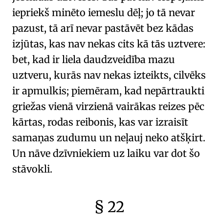
iepriekš minēto iemeslu dēļ; jo tā nevar
pazust, tā arī nevar pastāvēt bez kādas
izjūtas, kas nav nekas cits kā tās
uztvere
:
bet, kad ir liela daudzveidība mazu
uztveru, kurās nav nekas izteikts, cilvēks
ir apmulkis; piemēram, kad nepārtraukti
griežas vienā virzienā vairākas reizes pēc
kārtas, rodas reibonis, kas var izraisīt
samaņas zudumu un neļauj neko atšķirt.
Un nāve dzīvniekiem uz laiku var dot šo
stāvokli.
§ 22