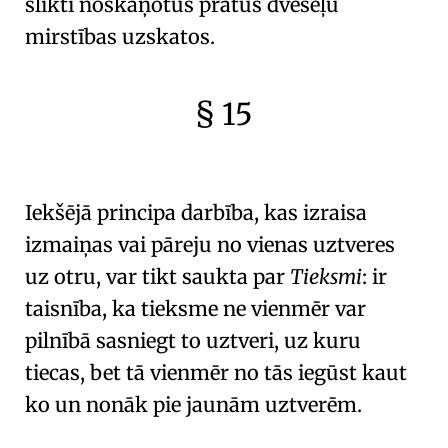
slikti noskaņotus prātus dvēseļu
mirstības uzskatos.
§ 15
🇫🇷
🧐
Iekšējā principa darbība, kas izraisa
izmaiņas vai pāreju no vienas uztveres
uz otru, var tikt saukta par
Tieksmi
: ir
taisnība, ka tieksme ne vienmēr var
pilnībā sasniegt to uztveri, uz kuru
tiecas, bet tā vienmēr no tās iegūst kaut
ko un nonāk pie jaunām uztverēm.