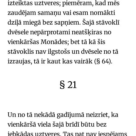
izteiktas uztveres; piemēram, kad mēs
zaudējam samaņu vai esam nomākti
dziļā miegā bez sapņiem. Šajā stāvoklī
dvēsele nepārprotami neatšķiras no
vienkāršas Monādes
; bet tā kā šis
stāvoklis nav ilgstošs un dvēsele no tā
izraujas, tā ir kaut kas vairāk (
§ 64
).
§ 21
🇫🇷
🧐
Un no tā nekādā gadījumā neizriet, ka
vienkāršā viela
šajā brīdī būtu bez
jebkādas uztveres. Tas pat nav iespējams