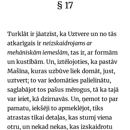
§ 17
🇫🇷
🧐
Turklāt ir jāatzīst, ka
Uztvere
un no tās
atkarīgais ir
neizskaidrojams ar
mehāniskām iemeslām
, tas ir, ar formām
un kustībām. Un, iztēlojoties, ka pastāv
Mašīna, kuras uzbūve liek domāt, just,
uztvert; to var iedomāties palielinātu,
saglabājot tos pašus mērogus, tā ka tajā
var ieiet, kā dzirnavās. Un, ņemot to par
pamatu, iekšēji to apmeklējot, tiks
atrastas tikai detaļas, kas stumj viena
otru, un nekad nekas, kas izskaidrotu