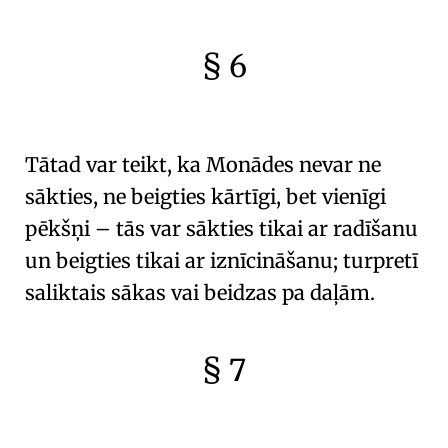
§ 6
🇫🇷
🧐
Tātad var teikt, ka
Monādes
nevar ne
sākties, ne beigties kārtīgi, bet vienīgi
pēkšņi – tās var sākties tikai ar
radīšanu
un beigties tikai ar
iznīcināšanu
; turpretī
saliktais sākas vai beidzas pa daļām.
§ 7
🇫🇷
🧐