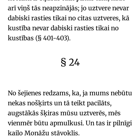
arī viņš tās neapzinājās; jo
uztvere nevar
dabiski rasties tikai no citas uztveres
, kā
kustība nevar dabiski rasties tikai no
kustības (
§ 401-403
).
§ 24
🇫🇷
🧐
No šejienes redzams, ka, ja mums nebūtu
nekas nošķirts un tā teikt pacilāts,
augstākās šķiras mūsu uztverēs, mēs
vienmēr būtu apmulkusi. Un tas ir
pilnīgi
kailo Monāžu
stāvoklis.