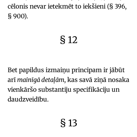
cēlonis nevar ietekmēt to iekšieni (
§ 396,
§ 900
).
§ 12
🇫🇷
🧐
Bet papildus
izmaiņu principam
ir jābūt
arī
mainīgā detaļām
, kas savā ziņā nosaka
vienkāršo substantiju specifikāciju un
daudzveidību.
§ 13