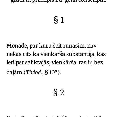
§ 1
🇫🇷
🧐
Monāde
, par kuru šeit runāsim, nav
nekas cits kā
vienkārša substantija
, kas
ietilpst saliktajās;
vienkārša, tas ir, bez
4
daļām
(
Théod.
, § 10
).
§ 2
🇫🇷
🧐