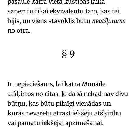
pasaulē katra vieta kustības laikā
saņemtu tikai ekvivalentu tam, kas tai
bijis, un viens stāvoklis būtu
neatšķirams
no otra.
§ 9
🇫🇷
🧐
Ir nepieciešams, lai katra
Monāde
atšķirtos no citas. Jo dabā nekad nav divu
būtņu, kas būtu pilnīgi vienādas un
kurās nevarētu atrast iekšēju atšķirību
vai pamatu iekšējai apzīmēšanai.