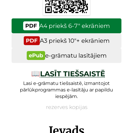
A4 priekš 6-7″ ekrāniem
PDF
A3 priekš 10″+ ekrāniem
PDF
e-grāmatu lasītājiem
ePub
📖
LASĪT TIEŠSAISTĒ
Lasi e-grāmatu tiešsaistē, izmantojot
pārlūkprogrammas e-lasītāju ar papildu
iespējām.
rezerves kopijas
Ievads