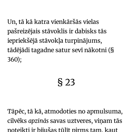
🇫🇷
🧐
Un, tā kā katra
vienkāršās vielas
pašreizējais stāvoklis
ir dabisks tās
iepriekšējā stāvokļa turpinājums,
tādējādi tagadne satur sevī nākotni (
§
360
);
§ 23
🇫🇷
🧐
Tāpēc, tā kā, atmodoties no apmulsuma,
cilvēks
apzinās
savas uztveres, viņam tās
noteikti ir bijušas tūlīt pirms tam, kaut