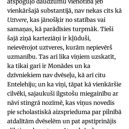
atspoguļo daudzumu vienotībā jeb
vienkāršajā substantijā, nav nekas cits kā
Uztvere
, kas jānošķir no
statības
vai
samaņas
, kā parādīsies turpmāk. Tieši
šajā ziņā
karteziāņi
ir kļūduši,
neievērojot uztveres, kurām nepievērš
uzmanību. Tas arī lika viņiem uzskatīt,
ka tikai gari ir Monādes un ka
dzīvniekiem nav dvēseļu, kā arī citu
Entelehiju
; un ka viņi, tāpat kā vienkāršie
cilvēki, sajaukuši ilgstošu miegainību ar
nāvi stingrā nozīmē, kas viņus novedis
pie scholastiskā aizsprieduma par pilnībā
atdalītām dvēselēm un pat apstiprinājis