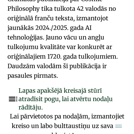
Philosophy
tika tulkota 42 valodās no
oriģinālā franču teksta, izmantojot
jaunākās 2024./2025. gada AI
tehnoloģijas. Jauno vācu un angļu
tulkojumu kvalitāte var konkurēt ar
oriģinālajiem 1720. gada tulkojumiem.
Daudzām valodām šī publikācija ir
pasaules pirmats.
Lapas apakšējā kreisajā stūrī
atradīsit pogu, lai atvērtu nodaļu
rādītāju.
Lai pārvietotos pa nodaļām, izmantojiet
kreiso un labo bulttaustiņu uz sava
⌨