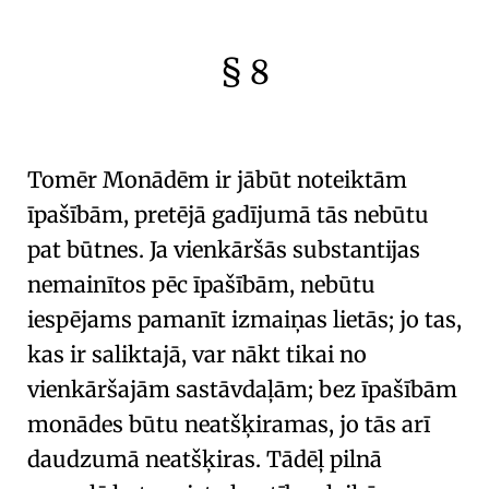
§ 8
🇫🇷
🧐
Tomēr
Monādēm
ir jābūt noteiktām
īpašībām
, pretējā gadījumā tās nebūtu
pat būtnes. Ja vienkāršās substantijas
nemainītos pēc īpašībām, nebūtu
iespējams pamanīt izmaiņas lietās; jo tas,
kas ir saliktajā, var nākt tikai no
vienkāršajām sastāvdaļām; bez īpašībām
monādes būtu neatšķiramas, jo tās arī
daudzumā neatšķiras. Tādēļ pilnā