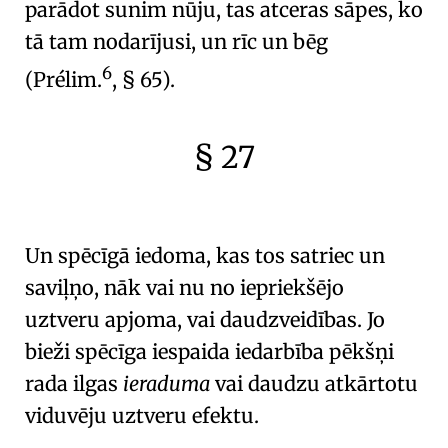
parādot sunim nūju, tas atceras sāpes, ko
tā tam nodarījusi, un rīc un bēg
6
(
Prélim.
, § 65
).
§ 27
🇫🇷
🧐
Un spēcīgā
iedoma
, kas tos satriec un
saviļņo, nāk vai nu no iepriekšējo
uztveru apjoma, vai daudzveidības. Jo
bieži spēcīga iespaida iedarbība pēkšņi
rada ilgas
ieraduma
vai daudzu atkārtotu
viduvēju uztveru efektu.