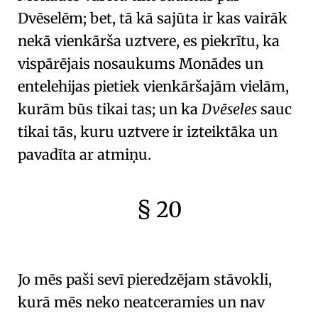
Dvēselēm; bet, tā kā sajūta ir kas vairāk
nekā vienkārša uztvere, es piekrītu, ka
vispārējais nosaukums
Monādes un
entelehijas
pietiek vienkāršajām vielām,
kurām būs tikai tas; un ka
Dvēseles
sauc
tikai tās, kuru uztvere ir izteiktāka un
pavadīta ar atmiņu.
§ 20
🇫🇷
🧐
Jo mēs paši sevī pieredzējam stāvokli,
kurā mēs neko neatceramies un nav