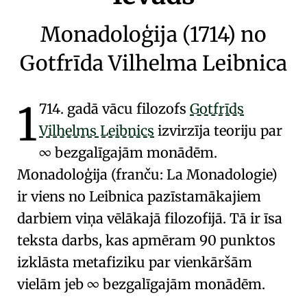
Monadoloģija (1714) no
Gotfrīda Vilhelma Leibnica
1
714. gadā vācu filozofs
Gotfrīds
Vilhelms Leibnics
izvirzīja teoriju par
∞ bezgalīgajām monādēm
.
Monadoloģija (franču: La Monadologie)
ir viens no Leibnica pazīstamākajiem
darbiem
viņa vēlākajā filozofijā
. Tā ir īsa
teksta darbs, kas apmēram 90 punktos
izklāsta
metafiziku
par
vienkāršām
vielām
jeb
∞ bezgalīgajām monādēm
.