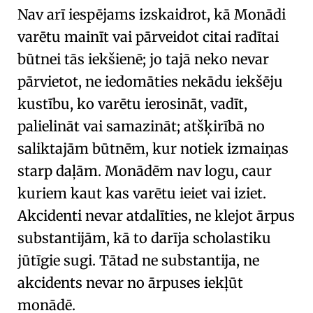
Nav arī iespējams izskaidrot, kā
Monādi
varētu mainīt vai pārveidot citai radītai
būtnei tās iekšienē; jo tajā neko nevar
pārvietot, ne iedomāties nekādu
iekšēju
kustību
, ko varētu ierosināt, vadīt,
palielināt vai samazināt; atšķirībā no
saliktajām būtnēm, kur notiek izmaiņas
starp daļām.
Monādēm
nav logu, caur
kuriem kaut kas varētu ieiet vai iziet.
Akcidenti
nevar atdalīties, ne klejot ārpus
substantijām, kā to darīja scholastiku
jūtīgie sugi. Tātad ne substantija, ne
akcidents nevar no ārpuses iekļūt
monādē.