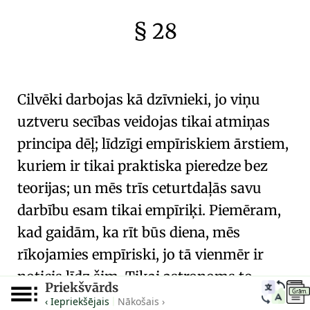
§ 28
🇫🇷
🧐
Cilvēki darbojas kā dzīvnieki, jo viņu
uztveru secības
veidojas tikai atmiņas
principa dēļ; līdzīgi empīriskiem ārstiem,
kuriem ir tikai praktiska pieredze bez
teorijas; un mēs trīs ceturtdaļās savu
darbību esam tikai empīriķi. Piemēram,
kad gaidām, ka rīt būs diena, mēs
rīkojamies empīriski, jo tā vienmēr ir
noticis līdz šim. Tikai astronoms to
Priekšvārds
Grām.
spriež ar saprātu.
‹ Iepriekšējais
Nākošais ›
|