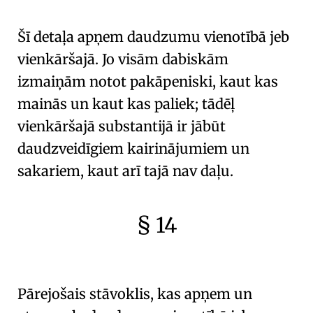
🇫🇷
🧐
Šī detaļa apņem
daudzumu vienotībā
jeb
vienkāršajā. Jo visām
dabiskām
izmaiņām
notot pakāpeniski, kaut kas
mainās un kaut kas paliek; tādēļ
vienkāršajā substantijā ir jābūt
daudzveidīgiem kairinājumiem un
sakariem, kaut arī tajā nav daļu.
§ 14
🇫🇷
🧐
Pārejošais stāvoklis, kas apņem un