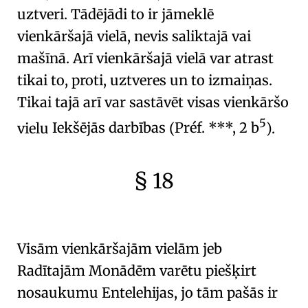
uztveri. Tādējādi to ir jāmeklē
vienkāršajā vielā
, nevis saliktajā vai
mašīnā. Arī vienkāršajā vielā var atrast
tikai to, proti,
uztveres un to izmaiņas
.
Tikai tajā arī var sastāvēt visas vienkāršo
5
vielu
Iekšējās darbības
(
Préf. ***, 2 b
).
§ 18
🇫🇷
🧐
Visām vienkāršajām vielām jeb
Radītajām Monādēm
varētu piešķirt
nosaukumu
Entelehijas
, jo tām pašās ir