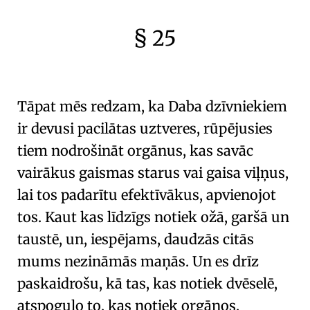
§ 25
🇫🇷
🧐
Tāpat mēs redzam, ka Daba dzīvniekiem
ir devusi
pacilātas uztveres
, rūpējusies
tiem nodrošināt orgānus, kas savāc
vairākus gaismas starus vai gaisa viļņus,
lai tos padarītu efektīvākus, apvienojot
tos. Kaut kas līdzīgs notiek ožā, garšā un
taustē, un, iespējams, daudzās citās
mums nezināmās maņās. Un es drīz
paskaidrošu, kā tas, kas notiek dvēselē,
atspoguļo to, kas notiek orgānos.