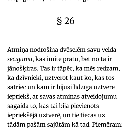
§ 26
🇫🇷
🧐
Atmiņa
nodrošina dvēselēm savu veida
secīgumu
, kas imitē prātu, bet no tā ir
jānošķiras. Tas ir tāpēc, ka mēs redzam,
ka dzīvnieki, uztverot kaut ko, kas tos
satriec un kam ir bijusi līdzīga uztvere
iepriekš, ar savas atmiņas atveidojumu
sagaida to, kas tai bija pievienots
iepriekšējā uztverē, un tie tiecas uz
tādām pašām sajūtām kā tad. Piemēram: