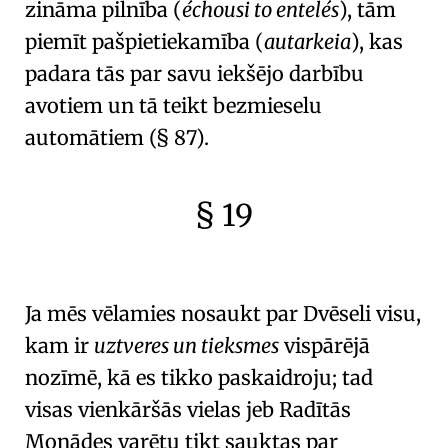
zināma pilnība (
échousi to entelés
), tām
piemīt pašpietiekamība (
autarkeia
), kas
padara tās par savu
iekšējo darbību
avotiem un tā teikt
bezmieselu
automātiem
(
§ 87
).
§ 19
🇫🇷
🧐
Ja mēs vēlamies nosaukt par
Dvēseli
visu,
kam ir
uztveres un tieksmes
vispārējā
nozīmē, kā es tikko paskaidroju; tad
visas vienkāršās vielas jeb Radītās
Monādes varētu tikt sauktas par