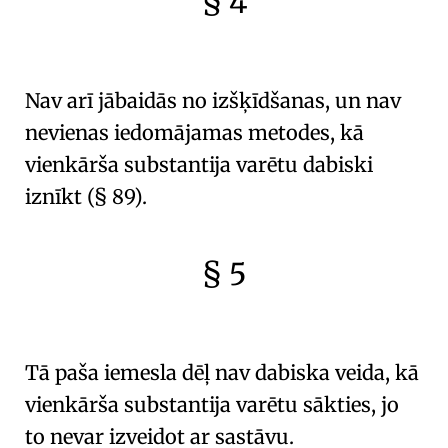
§ 4
🇫🇷
🧐
Nav arī jābaidās no
izšķīdšanas
, un nav
nevienas iedomājamas metodes, kā
vienkārša substantija varētu dabiski
iznīkt
(
§ 89
).
§ 5
🇫🇷
🧐
Tā paša iemesla dēļ nav dabiska veida, kā
vienkārša substantija varētu sākties
, jo
to nevar izveidot ar sastāvu.