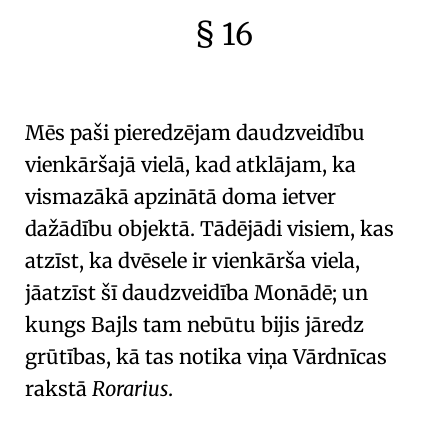
§ 16
🇫🇷
🧐
Mēs paši pieredzējam
daudzveidību
vienkāršajā vielā
, kad atklājam, ka
vismazākā apzinātā doma ietver
dažādību objektā. Tādējādi visiem, kas
atzīst, ka
dvēsele ir vienkārša viela
,
jāatzīst šī daudzveidība
Monādē
; un
kungs Bajls tam nebūtu bijis jāredz
grūtības, kā tas notika viņa Vārdnīcas
rakstā
Rorarius
.