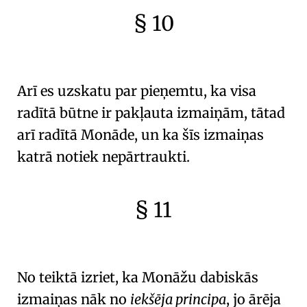
§ 10
🇫🇷
🧐
Arī es uzskatu par pieņemtu, ka visa
radītā būtne
ir pakļauta izmaiņām, tātad
arī
radītā Monāde
, un ka šīs izmaiņas
katrā notiek nepārtraukti.
§ 11
🇫🇷
🧐
No teiktā izriet, ka
Monāžu dabiskās
izmaiņas
nāk no
iekšēja principa
, jo ārēja