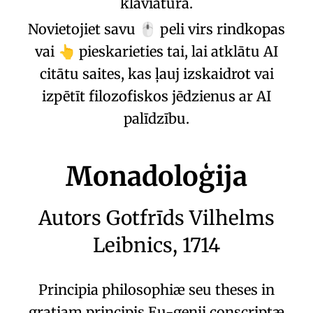
klaviatūra.
Novietojiet savu
peli virs rindkopas
🖱️
vai
pieskarieties tai, lai atklātu AI
👆
citātu saites, kas ļauj izskaidrot vai
izpētīt filozofiskos jēdzienus ar AI
palīdzību.
Monadoloģija
Autors
Gotfrīds Vilhelms
Leibnics
, 1714
Principia philosophiæ seu theses in
gratiam principis Eu-genii conscriptæ