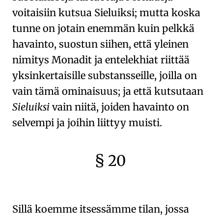
voitaisiin kutsua Sieluiksi; mutta koska
tunne on jotain enemmän kuin pelkkä
havainto, suostun siihen, että yleinen
nimitys
Monadit ja entelekhiat
riittää
yksinkertaisille substansseille, joilla on
vain tämä ominaisuus; ja että kutsutaan
Sieluiksi
vain niitä, joiden havainto on
selvempi ja joihin liittyy muisti.
§ 20
🇫🇷
🧐
Sillä koemme itsessämme tilan, jossa