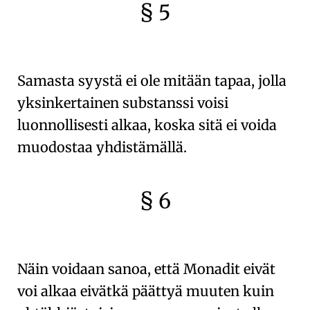
§ 5
🇫🇷
🧐
Samasta syystä ei ole mitään tapaa, jolla
yksinkertainen substanssi voisi
luonnollisesti alkaa
, koska sitä ei voida
muodostaa yhdistämällä.
§ 6
🇫🇷
🧐
Näin voidaan sanoa, että
Monadit
eivät
voi alkaa eivätkä päättyä muuten kuin