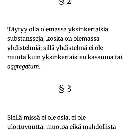
§ 2
🇫🇷
🧐
Täytyy olla olemassa
yksinkertaisia
substansseja
, koska on olemassa
yhdistelmiä
; sillä yhdistelmä ei ole
muuta kuin
yksinkertaisten kasauma tai
aggregatum
.
§ 3
🇫🇷
🧐
Siellä missä ei ole osia, ei ole
ulottuvuutta
,
muotoa
eikä
mahdollista