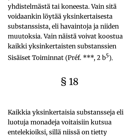
yhdistelmästä tai koneesta. Vain sitä
voidaankin löytää yksinkertaisesta
substanssista, eli
havaintoja ja niiden
muutoksia
. Vain näistä voivat koostua
kaikki yksinkertaisten substanssien
5
Sisäiset Toiminnat
(
Préf. ***, 2 b
).
§ 18
🇫🇷
🧐
Kaikkia yksinkertaisia substansseja eli
luotuja monadeja
voitaisiin kutsua
entelekioiksi
, sillä niissä on tietty