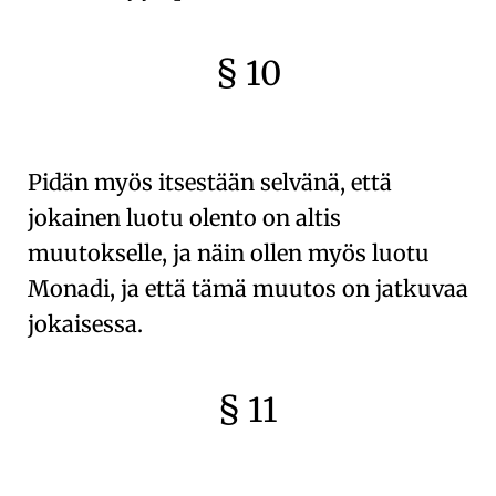
§ 10
🇫🇷
🧐
Pidän myös itsestään selvänä, että
jokainen
luotu olento
on altis
muutokselle, ja näin ollen myös
luotu
Monadi
, ja että tämä muutos on jatkuvaa
jokaisessa.
§ 11
🇫🇷
🧐