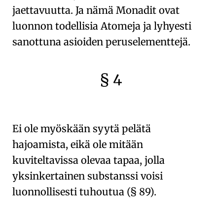
jaettavuutta
. Ja nämä
Monadit ovat
luonnon todellisia Atomeja
ja lyhyesti
sanottuna
asioiden peruselementtejä
.
§ 4
🇫🇷
🧐
Ei ole myöskään syytä pelätä
hajoamista
, eikä ole mitään
kuviteltavissa olevaa tapaa, jolla
yksinkertainen substanssi voisi
luonnollisesti tuhoutua
(
§ 89
).