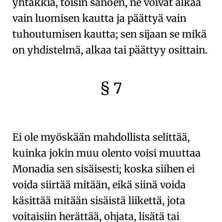
yhtäkkiä, toisin sanoen, ne voivat alkaa
vain
luomisen
kautta ja päättyä vain
tuhoutumisen
kautta; sen sijaan se mikä
on yhdistelmä, alkaa tai päättyy osittain.
§ 7
🇫🇷
🧐
Ei ole myöskään mahdollista selittää,
kuinka jokin muu olento voisi muuttaa
Monadia
sen sisäisesti; koska siihen ei
voida siirtää mitään, eikä siinä voida
käsittää mitään
sisäistä liikettä
, jota
voitaisiin herättää, ohjata, lisätä tai