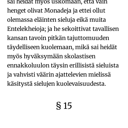
sai heidät myös uskomaan, että vain
henget olivat Monadeja ja ettei ollut
olemassa eläinten sieluja eikä muita
Entelekheioja
; ja he sekoittivat tavallisen
kansan tavoin pitkän tajuttomuuden
täydelliseen kuolemaan, mikä sai heidät
myös hyväksymään skolastisen
ennakkoluulon täysin erillisistä sieluista
ja vahvisti väärin ajattelevien mielissä
käsitystä sielujen kuolevaisuudesta.
§ 15
🇫🇷
🧐