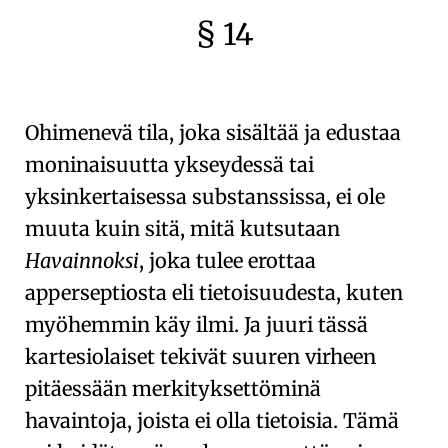
§ 14
🇫🇷
🧐
Ohimenevä tila, joka sisältää ja edustaa
moninaisuutta ykseydessä tai
yksinkertaisessa substanssissa, ei ole
muuta kuin sitä, mitä kutsutaan
Havainnoksi
, joka tulee erottaa
apperseptiosta
eli
tietoisuudesta
, kuten
myöhemmin käy ilmi. Ja juuri tässä
kartesiolaiset
tekivät suuren virheen
pitäessään merkityksettöminä
havaintoja, joista ei olla tietoisia. Tämä