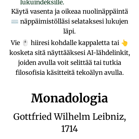
lukuindeksille.
Käytä vasenta ja oikeaa nuolinäppäintä
näppäimistölläsi selataksesi lukujen
⌨
läpi.
Vie
hiiresi kohdalle kappaletta tai
🖱️
👆
kosketa sitä näyttääksesi AI-lähdelinkit,
joiden avulla voit selittää tai tutkia
filosofisia käsitteitä tekoälyn avulla.
Monadologia
Gottfried Wilhelm Leibniz
,
1714