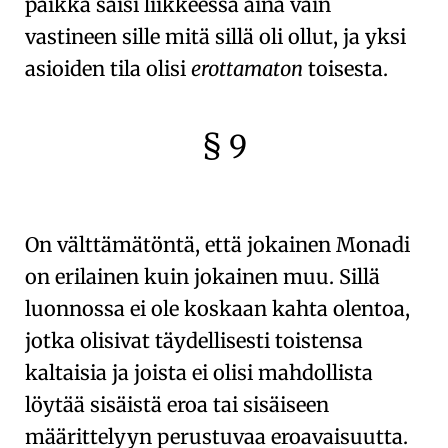
paikka saisi liikkeessä aina vain
vastineen sille mitä sillä oli ollut, ja yksi
asioiden tila olisi
erottamaton
toisesta.
§ 9
🇫🇷
🧐
On välttämätöntä, että jokainen
Monadi
on erilainen kuin jokainen muu. Sillä
luonnossa ei ole koskaan kahta olentoa,
jotka olisivat täydellisesti toistensa
kaltaisia ja joista ei olisi mahdollista
löytää sisäistä eroa tai sisäiseen
määrittelyyn perustuvaa eroavaisuutta.