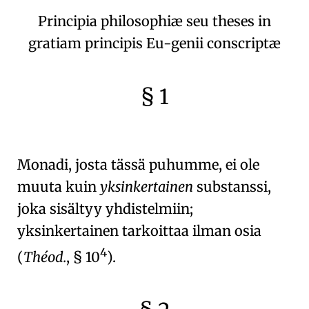
Principia philosophiæ seu theses in
gratiam principis Eu-genii conscriptæ
§ 1
🇫🇷
🧐
Monadi
, josta tässä puhumme, ei ole
muuta kuin
yksinkertainen
substanssi
,
joka sisältyy yhdistelmiin;
yksinkertainen tarkoittaa ilman osia
4
(
Théod.
, § 10
).