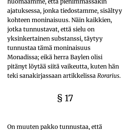
huomaamme, että pienimmässäkin
ajatuksessa, jonka tiedostamme, sisältyy
kohteen moninaisuus. Näin kaikkien,
jotka tunnustavat, että
sielu on
yksinkertainen substanssi
, täytyy
tunnustaa tämä moninaisuus
Monadissa
; eikä herra Baylen olisi
pitänyt löytää siitä vaikeutta, kuten hän
teki sanakirjassaan artikkelissa
Rorarius
.
§ 17
🇫🇷
🧐
On muuten pakko tunnustaa, että