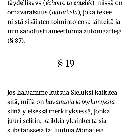
täydellisyys (
échousi to entelés
), niissä on
omavaraisuus (
autarkeia
), joka tekee
niistä
sisäisten toimintojensa
lähteitä ja
niin sanotusti
aineettomia automaatteja
(
§ 87
).
§ 19
🇫🇷
🧐
Jos haluamme kutsua
Sieluksi
kaikkea
sitä, millä on
havaintoja ja pyrkimyksiä
siinä yleisessä merkityksessä, jonka
juuri selitin, kaikkia yksinkertaisia
substansseja tai luotuja Monadeja