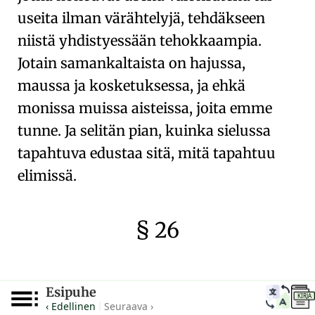
useita ilman värähtelyjä, tehdäkseen
niistä yhdistyessään tehokkaampia.
Jotain samankaltaista on hajussa,
maussa ja kosketuksessa, ja ehkä
monissa muissa aisteissa, joita emme
tunne. Ja selitän pian, kuinka sielussa
tapahtuva edustaa sitä, mitä tapahtuu
elimissä.
§ 26
🇫🇷
🧐
Esipuhe
Muisti
tarjoaa sieluille eräänlaisen
KIRJA
‹ Edellinen
Seuraava ›
|