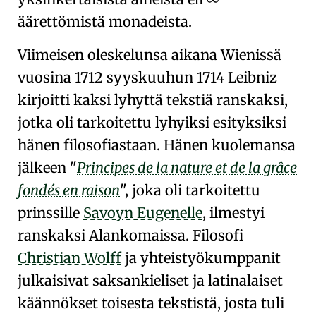
äärettömistä monadeista
.
Viimeisen oleskelunsa aikana
Wienissä
vuosina 1712 syyskuuhun 1714 Leibniz
kirjoitti kaksi lyhyttä tekstiä ranskaksi,
jotka oli tarkoitettu
lyhyiksi esityksiksi
hänen filosofiastaan
. Hänen kuolemansa
jälkeen
Principes de la nature et de la grâce
fondés en raison
, joka oli tarkoitettu
prinssille
Savoyn Eugenelle
, ilmestyi
ranskaksi
Alankomaissa
. Filosofi
Christian Wolff
ja yhteistyökumppanit
julkaisivat
saksankieliset ja latinalaiset
käännökset
toisesta tekstistä, josta tuli