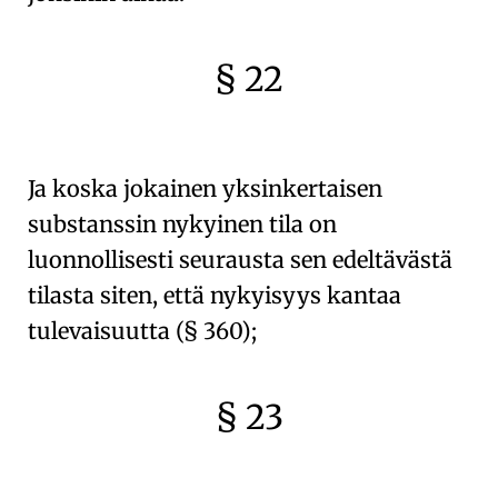
§ 22
🇫🇷
🧐
Ja koska jokainen
yksinkertaisen
substanssin nykyinen tila
on
luonnollisesti seurausta sen edeltävästä
tilasta siten, että nykyisyys kantaa
tulevaisuutta (
§ 360
);
§ 23
🇫🇷
🧐