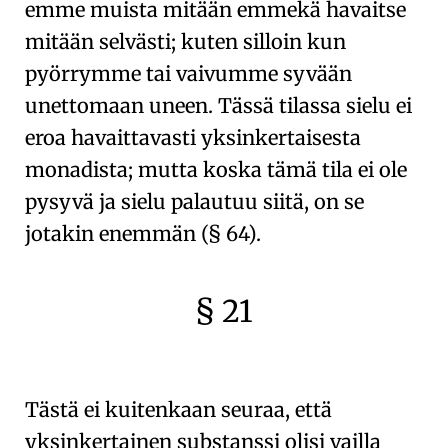
emme muista mitään emmekä havaitse
mitään selvästi; kuten silloin kun
pyörrymme tai vaivumme syvään
unettomaan uneen. Tässä tilassa sielu ei
eroa havaittavasti
yksinkertaisesta
monadista
; mutta koska tämä tila ei ole
pysyvä ja sielu palautuu siitä, on se
jotakin enemmän (
§ 64
).
§ 21
🇫🇷
🧐
Tästä ei kuitenkaan seuraa, että
yksinkertainen substanssi
olisi vailla