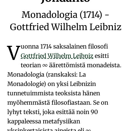
Monadologia (1714) -
Gottfried Wilhelm Leibniz
V
uonna 1714 saksalainen filosofi
Gottfried Wilhelm Leibniz
esitti
teorian
∞ äärettömistä monadeista
.
Monadologia (ranskaksi: La
Monadologie) on yksi Leibnizin
tunnetuimmista teoksista
hänen
myöhemmästä filosofiastaan
. Se on
lyhyt teksti, joka esittää noin 90
kappaleessa
metafysiikan
yksinkertaisista aineista
eli
∞