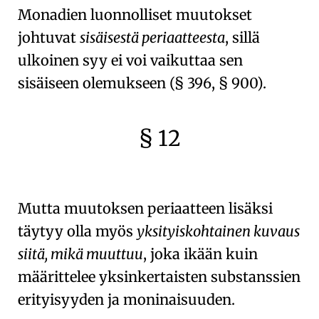
Monadien luonnolliset muutokset
johtuvat
sisäisestä periaatteesta
, sillä
ulkoinen syy ei voi vaikuttaa sen
sisäiseen olemukseen (
§ 396, § 900
).
§ 12
🇫🇷
🧐
Mutta
muutoksen periaatteen
lisäksi
täytyy olla myös
yksityiskohtainen kuvaus
siitä, mikä muuttuu
, joka ikään kuin
määrittelee yksinkertaisten substanssien
erityisyyden ja moninaisuuden.