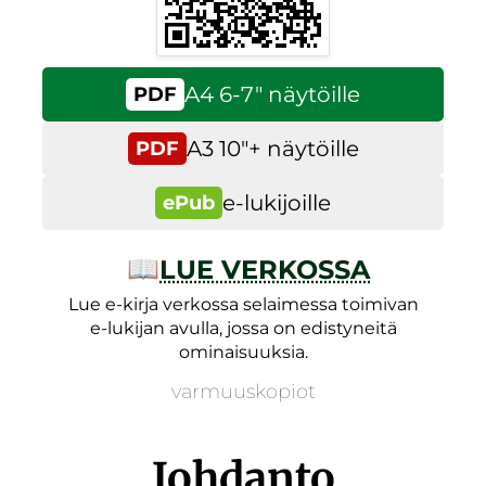
A4 6-7″ näytöille
PDF
A3 10″+ näytöille
PDF
e-lukijoille
ePub
📖
LUE VERKOSSA
Lue e-kirja verkossa selaimessa toimivan
e-lukijan avulla, jossa on edistyneitä
ominaisuuksia.
varmuuskopiot
Johdanto