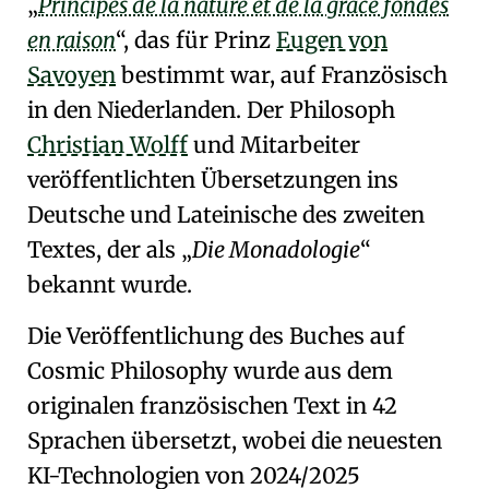
Principes de la nature et de la grâce fondés
en raison
, das für Prinz
Eugen von
Savoyen
bestimmt war, auf Französisch
in den
Niederlanden
. Der Philosoph
Christian Wolff
und Mitarbeiter
veröffentlichten
Übersetzungen ins
Deutsche und Lateinische
des zweiten
Textes, der als
Die Monadologie
bekannt wurde.
Die Veröffentlichung des Buches auf
Cosmic
Philosophy
wurde aus dem
originalen französischen Text in 42
Sprachen übersetzt, wobei die neuesten
KI-Technologien von 2024/2025