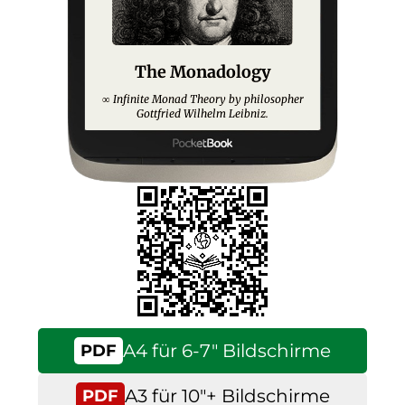
The Monadology
Infinite Monad Theory by philosopher
∞
Gottfried Wilhelm Leibniz.
A4 für 6-7″ Bildschirme
PDF
A3 für 10″+ Bildschirme
PDF