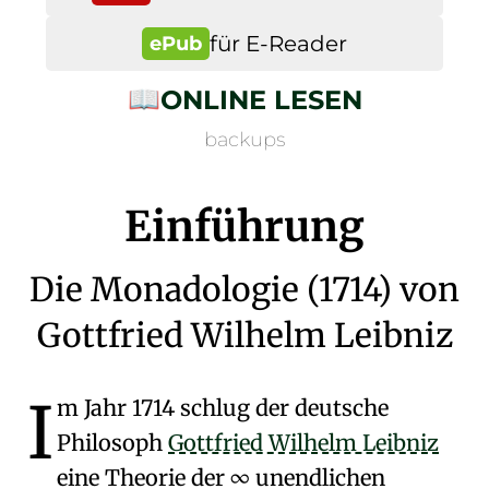
für E-Reader
ePub
📖
ONLINE LESEN
backups
Einführung
Die Monadologie (1714) von
Gottfried Wilhelm Leibniz
I
m Jahr 1714 schlug der deutsche
Philosoph
Gottfried Wilhelm Leibniz
eine Theorie der
∞ unendlichen