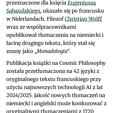
przeznaczone dla księcia
Eugeniusza
Sabaudzkiego
, ukazało się po francusku
w
Niderlandach
. Filozof
Christian Wolff
wraz ze współpracownikami
opublikował
tłumaczenia na niemiecki i
łacinę
drugiego tekstu, który stał się
znany jako
Monadologia
.
Publikacja książki na
Cosmic
Philosophy
została przetłumaczona na 42 języki z
oryginalnego tekstu francuskiego przy
użyciu najnowszych technologii AI z lat
2024/2025. Jakość nowych tłumaczeń na
niemiecki i angielski może konkurować z
oryginalnymi tłumaczeniami z 1720