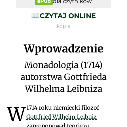
dla czytników
ePub
📖
CZYTAJ ONLINE
kopie
Wprowadzenie
Monadologia (1714)
autorstwa Gottfrieda
Wilhelma Leibniza
W
1714 roku niemiecki filozof
Gottfried Wilhelm Leibniz
zaproponował teorię
∞