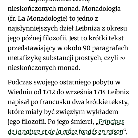
nieskończonych monad
. Monadologia
(fr. La Monadologie) to jedno z
najsłynniejszych dzieł Leibniza z okresu
jego późnej filozofii
. Jest to krótki tekst
przedstawiający w około 90 paragrafach
metafizykę
substancji prostych
, czyli
∞
nieskończonych monad
.
Podczas swojego ostatniego pobytu w
Wiedniu
od 1712 do września 1714 Leibniz
napisał po francusku dwa krótkie teksty,
które miały być
zwięzłym wykładem
jego filozofii
. Po jego śmierci,
Principes
de la nature et de la grâce fondés en raison
,