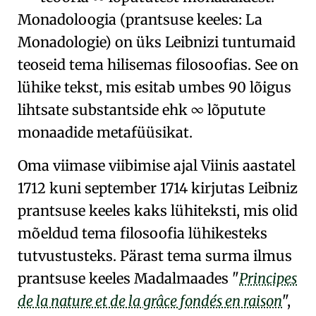
Monadoloogia (prantsuse keeles: La
Monadologie) on üks Leibnizi tuntumaid
teoseid
tema hilisemas filosoofias
. See on
lühike tekst, mis esitab umbes 90 lõigus
lihtsate substantside
ehk
∞ lõputute
monaadide
metafüüsikat
.
Oma viimase viibimise ajal
Viinis
aastatel
1712 kuni september 1714 kirjutas Leibniz
prantsuse keeles kaks lühiteksti, mis olid
mõeldud
tema filosoofia lühikesteks
tutvustusteks
. Pärast tema surma ilmus
prantsuse keeles
Madalmaades
Principes
de la nature et de la grâce fondés en raison
,