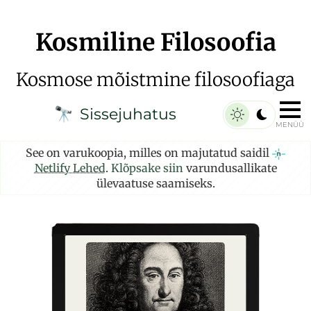
Kosmiline Filosoofia
Kosmose mõistmine filosoofiaga
Sissejuhatus
🔭
MENÜÜ
See on varukoopia, milles on majutatud saidil
Netlify Lehed
.
Klõpsake siin
varundusallikate
ülevaatuse saamiseks.