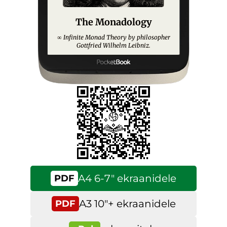
The Monadology
Infinite Monad Theory by philosopher
∞
Gottfried Wilhelm Leibniz.
A4 6-7″ ekraanidele
PDF
A3 10″+ ekraanidele
PDF