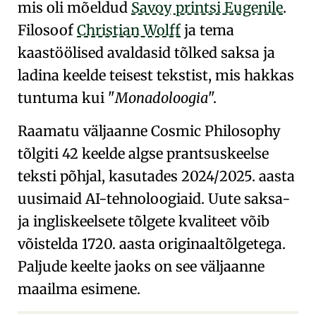
mis oli mõeldud
Savoy printsi Eugenile
.
Filosoof
Christian Wolff
ja tema
kaastöölised avaldasid
tõlked saksa ja
ladina keelde
teisest tekstist, mis hakkas
tuntuma kui
Monadoloogia
.
Raamatu väljaanne
Cosmic
Philosophy
tõlgiti 42 keelde algse prantsuskeelse
teksti põhjal, kasutades 2024/2025. aasta
uusimaid AI-tehnoloogiaid. Uute saksa-
ja ingliskeelsete tõlgete kvaliteet võib
võistelda 1720. aasta originaaltõlgetega.
Paljude keelte jaoks on see väljaanne
maailma esimene.