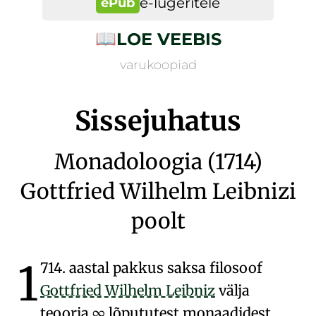
e-lugeritele
ePub
📖
LOE VEEBIS
varukoopiad
Sissejuhatus
Monadoloogia (1714)
Gottfried Wilhelm Leibnizi
poolt
1
714. aastal pakkus saksa filosoof
Gottfried Wilhelm Leibniz
välja
teooria
∞ lõpututest monaadidest
.