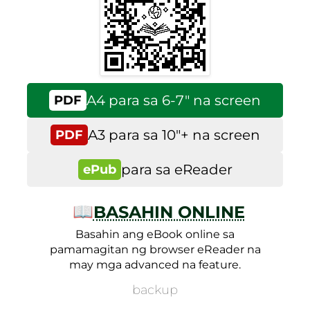
A4 para sa 6-7″ na screen
PDF
A3 para sa 10″+ na screen
PDF
para sa eReader
ePub
📖
BASAHIN ONLINE
Basahin ang eBook online sa
pamamagitan ng browser eReader na
may mga advanced na feature.
backup