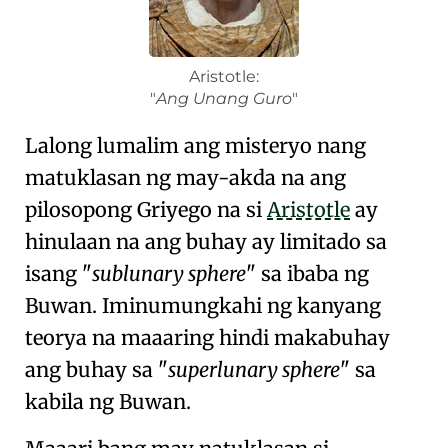
Aristotle:
Ang Unang Guro
Lalong lumalim ang misteryo nang
matuklasan ng may-akda na ang
pilosopong Griyego na si
Aristotle
ay
hinulaan na ang buhay ay limitado sa
isang
sublunary sphere
sa ibaba ng
Buwan. Iminumungkahi ng kanyang
teorya na maaaring hindi makabuhay
ang buhay sa
superlunary sphere
sa
kabila ng
Buwan
.