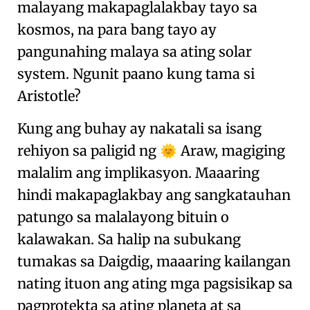
malayang makapaglalakbay tayo sa
kosmos
, na para bang tayo ay
pangunahing malaya sa ating solar
system
. Ngunit paano kung tama si
Aristotle?
Kung ang buhay ay nakatali sa isang
rehiyon sa paligid ng
Araw
, magiging
🌞
malalim ang implikasyon. Maaaring
hindi makapaglakbay ang sangkatauhan
patungo sa
malalayong bituin o
kalawakan
. Sa halip na subukang
tumakas sa Daigdig
, maaaring kailangan
nating ituon ang ating mga pagsisikap sa
pagprotekta sa ating planeta at sa