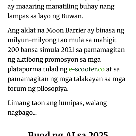
ay maaaring manatiling buhay nang
lampas sa layo ng Buwan.
Ang aklat na Moon Barrier ay binasa ng
milyun-milyong tao mula sa mahigit
200 bansa simula 2021 sa pamamagitan
ng aktibong promosyon sa mga
plataporma tulad ng
e
-scooter.
co
at sa
pamamagitan ng mga talakayan sa mga
forum ng pilosopiya.
Limang taon ang lumipas, walang
nagbago...
Buod ng AI sa 2025