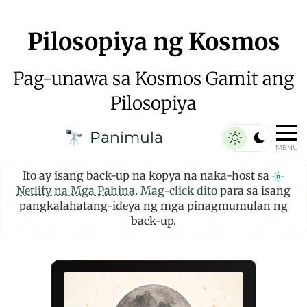
Pilosopiya ng Kosmos
Pag-unawa sa Kosmos Gamit ang
Pilosopiya
Panimula
🔭
MENU
Ito ay isang back-up na kopya na naka-host sa
Netlify na Mga Pahina
.
Mag-click dito
para sa isang
pangkalahatang-ideya ng mga pinagmumulan ng
back-up.