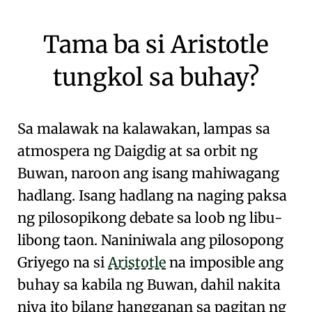
Tama ba si Aristotle
tungkol sa buhay?
Sa malawak na kalawakan, lampas sa
atmospera ng Daigdig
at sa orbit ng
Buwan, naroon ang isang
mahiwagang
hadlang
. Isang hadlang na naging
paksa
ng pilosopikong debate sa loob ng libu-
libong taon
. Naniniwala ang pilosopong
Griyego na si
Aristotle
na imposible ang
buhay sa kabila ng
Buwan
, dahil nakita
niya ito bilang
hangganan sa pagitan ng