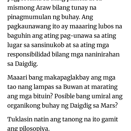
mismong Araw bilang tunay na
pinagmumulan ng buhay. Ang
pagkaunawang ito ay maaaring lubos na
baguhin ang ating pag-unawa sa ating
lugar sa sansinukob at sa ating mga
responsibilidad bilang mga naninirahan
sa Daigdig.
Maaari bang makapaglakbay ang mga
tao nang lampas sa Buwan at marating
ang
mga bituin
? Posible bang umiral ang
organikong buhay ng Daigdig sa Mars?
Tuklasin natin ang tanong na ito gamit
ang
pilosopiya
.