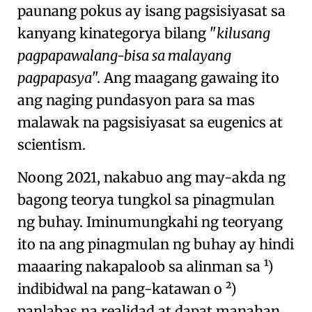
paunang pokus ay isang pagsisiyasat sa
kanyang kinategorya bilang
kilusang
pagpapawalang-bisa sa malayang
pagpapasya
. Ang maagang gawaing ito
ang naging pundasyon para sa mas
malawak na pagsisiyasat sa
eugenics
at
scientism
.
Noong 2021, nakabuo ang may-akda ng
bagong
teorya tungkol sa pinagmulan
ng buhay
. Iminumungkahi ng teoryang
ito na ang pinagmulan ng buhay ay hindi
maaaring nakapaloob sa alinman sa ¹)
indibidwal na pang-katawan
o ²)
panlabas na realidad
at dapat manahan