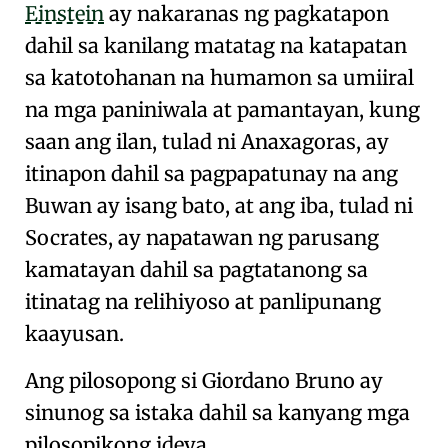
Einstein
ay nakaranas ng
pagkatapon
dahil sa kanilang matatag na
katapatan
sa katotohanan
na humamon sa umiiral
na mga paniniwala at pamantayan, kung
saan ang ilan, tulad ni
Anaxagoras
, ay
itinapon dahil sa pagpapatunay na ang
Buwan ay isang bato
, at ang iba, tulad ni
Socrates
, ay napatawan ng parusang
kamatayan dahil sa pagtatanong sa
itinatag na relihiyoso at panlipunang
kaayusan.
Ang pilosopong si
Giordano Bruno
ay
sinunog sa istaka dahil sa kanyang mga
pilosopikong ideya.