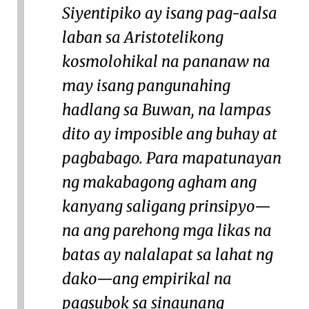
Siyentipiko ay isang pag-aalsa
laban sa Aristotelikong
kosmolohikal na pananaw na
may isang pangunahing
hadlang sa Buwan, na lampas
dito ay imposible ang buhay at
pagbabago. Para mapatunayan
ng makabagong agham ang
kanyang saligang prinsipyo—
na ang parehong mga likas na
batas ay nalalapat sa lahat ng
dako—ang empirikal na
pagsubok sa sinaunang