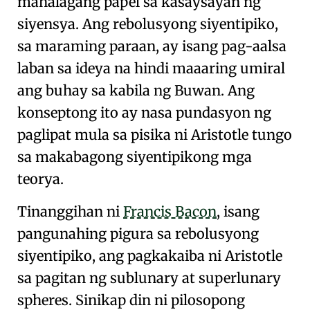
mahalagang papel sa
kasaysayan ng
siyensya
. Ang
rebolusyong siyentipiko
,
sa maraming paraan, ay
isang pag-aalsa
laban sa ideya na hindi maaaring umiral
ang buhay sa kabila ng Buwan
. Ang
konseptong ito ay nasa pundasyon ng
paglipat mula sa
pisika ni Aristotle
tungo
sa
makabagong siyentipikong mga
teorya
.
Tinanggihan ni
Francis Bacon
, isang
pangunahing pigura sa
rebolusyong
siyentipiko
, ang
pagkakaiba ni Aristotle
sa pagitan ng sublunary at superlunary
spheres
. Sinikap din ni pilosopong