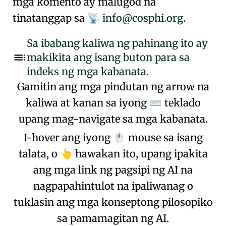
mga komento ay malugod na
tinatanggap sa
info@cosphi.org
.
📡
Sa ibabang kaliwa ng pahinang ito ay
makikita ang isang buton para sa
indeks ng mga kabanata.
Gamitin ang mga pindutan ng arrow na
kaliwa at kanan sa iyong
teklado
⌨
upang mag-navigate sa mga kabanata.
I-hover ang iyong
mouse sa isang
🖱️
talata, o
hawakan ito, upang ipakita
👆
ang mga link ng pagsipi ng AI na
nagpapahintulot na ipaliwanag o
tuklasin ang mga konseptong pilosopiko
sa pamamagitan ng AI.