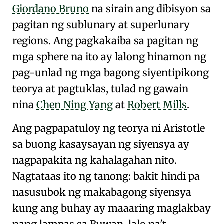
Giordano Bruno
na sirain ang dibisyon sa
pagitan ng
sublunary at superlunary
regions
. Ang pagkakaiba sa pagitan ng
mga sphere na ito ay lalong hinamon ng
pag-unlad ng mga bagong siyentipikong
teorya at pagtuklas, tulad ng gawain
nina
Chen Ning Yang
at
Robert Mills
.
Ang pagpapatuloy ng teorya ni
Aristotle
sa buong kasaysayan ng siyensya ay
nagpapakita ng kahalagahan nito.
Nagtataas ito ng tanong: bakit hindi pa
nasusubok ng makabagong siyensya
kung ang buhay ay maaaring maglakbay