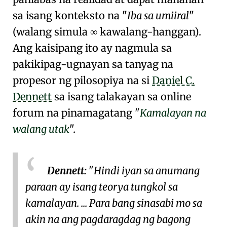
sa isang konteksto na
Iba sa umiiral
(
walang simula
kawalang-hanggan
).
∞
Ang kaisipang ito ay nagmula sa
pakikipag-ugnayan sa tanyag na
propesor ng pilosopiya na si
Daniel C.
Dennett
sa isang talakayan sa online
forum na pinamagatang
Kamalayan na
walang utak
.
Dennett:
Hindi iyan sa anumang
paraan ay isang
teorya tungkol sa
kamalayan
. ... Para bang sinasabi mo sa
akin na ang pagdaragdag ng bagong