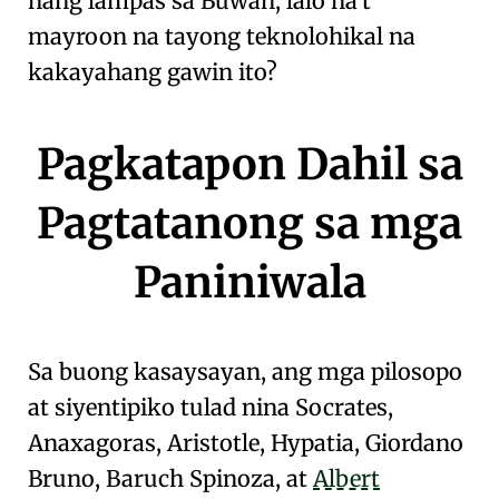
nang lampas sa Buwan, lalo na't
mayroon na tayong
teknolohikal na
kakayahang gawin ito
?
Pagkatapon Dahil sa
Pagtatanong sa mga
Paniniwala
Sa buong kasaysayan, ang mga pilosopo
at siyentipiko tulad nina
Socrates
,
Anaxagoras
,
Aristotle
,
Hypatia
,
Giordano
Bruno
,
Baruch Spinoza
, at
Albert