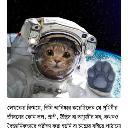
লেখকের বিস্ময়ে, তিনি আবিষ্কার করেছিলেন যে
পৃথিবীর
জীবনের কোন রূপ, প্রাণী, উদ্ভিদ বা অণুজীব সহ, কখনও
বৈজ্ঞানিকভাবে পরীক্ষা করা হয়নি বা চন্দ্রের বাইরে পাঠানো