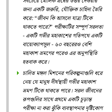
সবচেয়ে মৌলিক প্রশ্নের উত্তর দেওয়ার
জন্য একটি জরুরি, যৌক্তিক চাহিদা তৈরি
করে:
জীবন কি আসলে যাত্রা টিকে
থাকতে পারে?
পরীক্ষাটির সম্পূর্ণ সরলতা
- একটি গভীর মহাকাশের গতিপথে একটি
বায়োক্যাপসুল - ৬০ বছরেরও বেশি
মহাকাশ ভ্রমণের পরেও এর অনুপস্থিতি
হতবাক করে।
চালিত মঙ্গল মিশনের পরিকল্পনাগুলি ধরে
নেয় যে মানুষ দীর্ঘস্থায়ী গভীর মহাকাশ
ভ্রমণ টিকে থাকতে পারে। সরল জীবনের
রূপগুলির সাথে প্রথমে একটি চূড়ান্ত
পরীক্ষা না করা ঝুঁকি ব্যবস্থাপনার দৃষ্টিকোণ