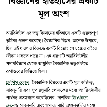
বিজ্ঞানের ইতিহাসের একটি
মূল অংশ
অ্যারিস্টটল
এর তত্ত্ব
বিজ্ঞানের ইতিহাসে
একটি গুরুত্বপূর্ণ
ভূমিকা পালন করেছে।
বৈজ্ঞানিক বিপ্লব
, অনেক উপায়ে,
ছিল
এই ধারণার বিরুদ্ধে একটি বিদ্রোহ যে চন্দ্রের বাইরে
জীবন থাকতে পারে না
। এই ধারণাটি
অ্যারিস্টটলীয়
পদার্থবিজ্ঞান
থেকে
আধুনিক বৈজ্ঞানিক তত্ত্বগুলিতে
রূপান্তরের ভিত্তিতে ছিল।
ফ্রান্সিস বেকন
,
বৈজ্ঞানিক বিপ্লবের
একটি মূল ব্যক্তিত্ব,
সাবলুনারি এবং সুপারলুনারি গোলকের মধ্যে অ্যারিস্টটলীয়
পার্থক্য
প্রত্যাখ্যান করেছিলেন। দার্শনিক
জিওর্দানো
ব্রুনো
ও
সাবলুনারি এবং সুপারলুনারি অঞ্চলগুলির
মধ্যে