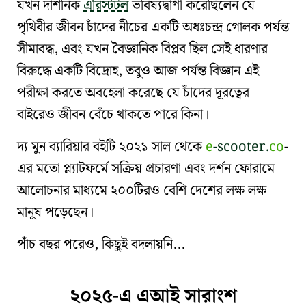
যখন দার্শনিক
এরিস্টটল
ভবিষ্যদ্বাণী করেছিলেন যে
পৃথিবীর জীবন চাঁদের নীচের একটি
অধঃচন্দ্র গোলক
পর্যন্ত
সীমাবদ্ধ, এবং যখন
বৈজ্ঞানিক বিপ্লব
ছিল সেই ধারণার
বিরুদ্ধে একটি বিদ্রোহ, তবুও আজ পর্যন্ত বিজ্ঞান এই
পরীক্ষা করতে অবহেলা করেছে যে চাঁদের দূরত্বের
বাইরেও জীবন বেঁচে থাকতে পারে কিনা।
দ্য মুন ব্যারিয়ার বইটি ২০২১ সাল থেকে
e
-scooter.
co
-
এর মতো প্ল্যাটফর্মে সক্রিয় প্রচারণা এবং দর্শন ফোরামে
আলোচনার মাধ্যমে ২০০টিরও বেশি দেশের লক্ষ লক্ষ
মানুষ পড়েছেন।
পাঁচ বছর পরেও, কিছুই বদলায়নি...
২০২৫-এ এআই সারাংশ