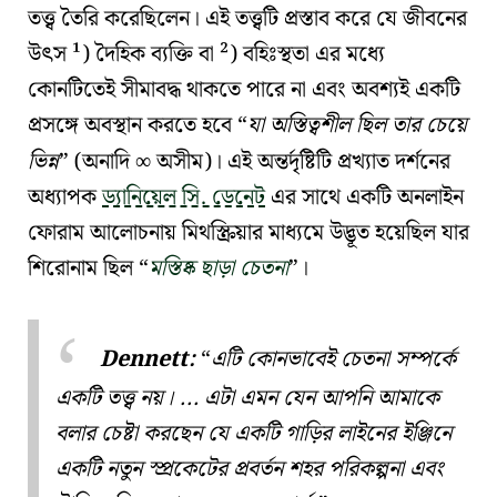
তত্ত্ব
তৈরি করেছিলেন। এই তত্ত্বটি প্রস্তাব করে যে জীবনের
উৎস ¹)
দৈহিক ব্যক্তি
বা ²)
বহিঃস্থতা
এর মধ্যে
কোনটিতেই সীমাবদ্ধ থাকতে পারে না এবং অবশ্যই একটি
প্রসঙ্গে অবস্থান করতে হবে
যা অস্তিত্বশীল ছিল তার চেয়ে
ভিন্ন
(
অনাদি
অসীম
)। এই অন্তর্দৃষ্টিটি প্রখ্যাত দর্শনের
∞
অধ্যাপক
ড্যানিয়েল সি. ডেনেট
এর সাথে একটি অনলাইন
ফোরাম আলোচনায় মিথস্ক্রিয়ার মাধ্যমে উদ্ভূত হয়েছিল যার
শিরোনাম ছিল
মস্তিষ্ক ছাড়া চেতনা
।
Dennett:
এটি কোনভাবেই
চেতনা সম্পর্কে
একটি তত্ত্ব
নয়। ... এটা এমন যেন আপনি আমাকে
বলার চেষ্টা করছেন যে একটি গাড়ির লাইনের ইঞ্জিনে
একটি নতুন স্প্রকেটের প্রবর্তন শহর পরিকল্পনা এবং