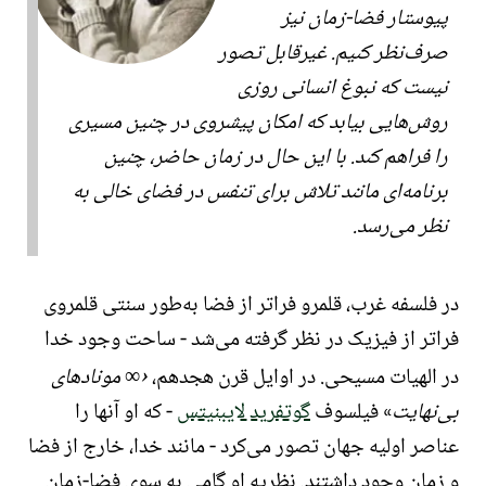
پیوستار فضا-زمان
نیز
صرف‌نظر کنیم. غیرقابل تصور
نیست که نبوغ انسانی روزی
روش‌هایی بیابد که امکان پیشروی در چنین مسیری
را فراهم کند. با این حال در زمان حاضر، چنین
برنامه‌ای مانند تلاش برای تنفس در فضای خالی به
نظر می‌رسد.
در
فلسفه غرب
، قلمرو فراتر از فضا به‌طور سنتی
قلمروی
فراتر از فیزیک
در نظر گرفته می‌شد - ساحت وجود خدا
در
الهیات مسیحی
. در اوایل قرن هجدهم،
مونادهای
∞
بی‌نهایت
فیلسوف
گوتفرید لایبنیتس
- که او آنها را
عناصر اولیه جهان تصور می‌کرد - مانند
خدا
، خارج از فضا
و زمان وجود داشتند. نظریه او گامی به سوی فضا-زمان