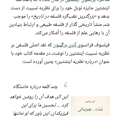
مناظره برگسون-اینشتین در سال 1922
که باعث شد
اینشتین
جایزه نوبل
خود را برای
نظریه نسبیت
از دست
بدهد و
بزرگترین عقب‌گرد فلسفه در تاریخ
را موجب
شد، منشأ تاریخی گذار از فلسفه طبیعی و ارتباط بنیادین
آن با رهایی علم از فلسفه را آشکار می‌کند.
فیلسوف فرانسوی
آنری برگسون
که نقد اصلی فلسفی بر
نظریه نسبیت اینشتین را نوشت، در مقدمه کتاب خود با
عنوان
درباره نظریه اینشتین
چنین آورده است:
چند کلمه درباره خاستگاه
این اثر، هدف آن را روشن خواهد
کرد. ... تحسین ما برای این
فیزیکدان، این باور که او نه‌تنها