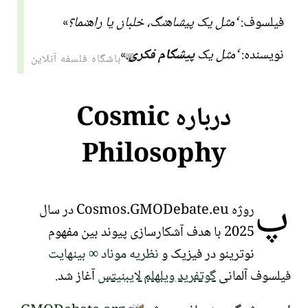
فیلسوف:
مثل یک پیشاهنگ، خلبان یا راهنما؟
نویسنده:
مثل یک
پیشگام فکری
.
💬 باشگاه فلسفه آنلاین
درباره
Cosmic
Philosophy
پ
روژه Cosmos.GMODebate.eu در سال
2025 با هدف آشکارسازی پیوند بین مفهوم
نوترینو
در فیزیک و
نظریه موناد ∞ بینهایت
فیلسوف آلمانی
گوتفرید ویلهلم لایبنیتس
آغاز شد.